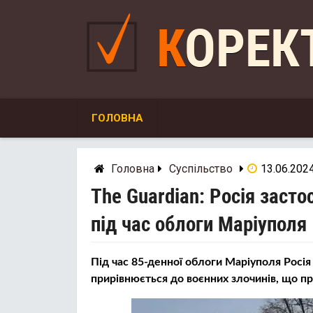
Skip
to
КОРЕ
content
ГОЛОВНА
Головна
Суспільство
13.06.202
The Guardian: Росія заст
під час облоги Маріуполя
Під час 85-денної облоги Маріуполя Росія
прирівнюється до воєнних злочинів, що пр