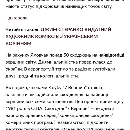
мають статус підкорювачів найвищих точок світу.
-
джерело.
Читайте також:
ДЖИМ СТЕРАНКО ВИДАТНИЙ
ХУДОЖНИК КОМІКСІВ З УКРАЇНСЬКИМ
КОРІННЯМ
На рахунку Яловчак понад 50 сходжень на найвідоміші
вершини світу. Днями альпіністка повернулася до
України. В аеропорту її тепло та радісно зустрічали
друзі, родичі та колеги альпіністи.
Як відомо, членами Клубу “7 Вершин” стають
альпіністи, які здійснили сходження на найвищі
вершини всіх семи континентів. Цей проект виник ще у
1981 році в США. Сьогодні “7 Вершин” – це одна з
найпопулярніших серед “колекціонерів сходжень”
комерційних програм. Її намагаються підкорити
десятки тисяч любителів. Однак до 2011 року вершини