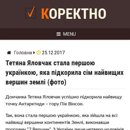
Skip
to
КОРЕКТНО
content
MENU
Головна
25.12.2017
Тетяна Яловчак стала першою
українкою, яка підкорила сім найвищих
вершин землі (фото)
Дончанка Тетяна Яловчак успішно підкорила найвищу
точку Антарктиди – гору Пік Вінсон.
Так, вона стала першою українкою, яка зійшла на всі
найвищі вершини континентів Землі, виконавши
програму “7 Вершин”. З України лише четверо чоловіків