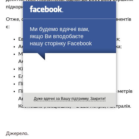
підкорили щонайменше 300 альпіністів.
Отже, сімома найвищими вершинами всіх континентів
є:
Ми будемо вдячні вам,
якщо Ви вподобаєте
Еверест (Джомолунгма) – 8 848 метрів, Азія;
нашу сторінку Facebook
Аконкагуа – 6 962 метрів, Південна Америка;
Мак-Кінлі (Деналі) – 6 194 метрів, Північна
Америка;
Кіліманджаро – 5 895 метрів, Африка;
Ельбрус – 5 642 метрів, Європа;
Пік Вінсон – 4 897 метрів, Антарктида;
Піраміда Карстенса (Пунчак-Джая) – 4 884 метрів
Австралія та Океанія (Нова Гвінея) та Пік
Дуже вдячні за Вашу підтримку. Закрити!
Костюшко (Косцюшко) – 2 228 метрів, Австралія.
Джерело
.