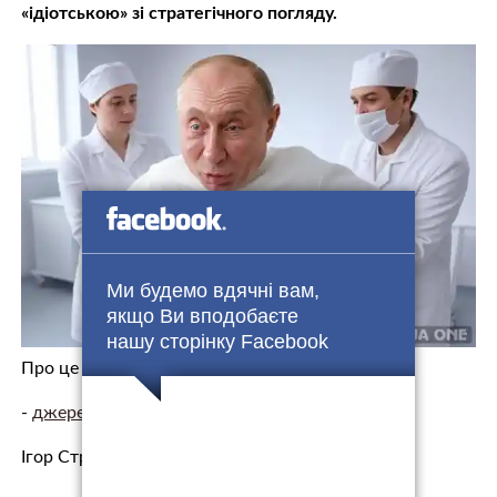
«ідіотською» зі стратегічного погляду.
Ми будемо вдячні вам,
якщо Ви вподобаєте
нашу сторінку Facebook
Про це
свідчить допис
Стрєлкова.
-
джерело.
Ігор Стрєлков заявив, що «буферні зони» н…