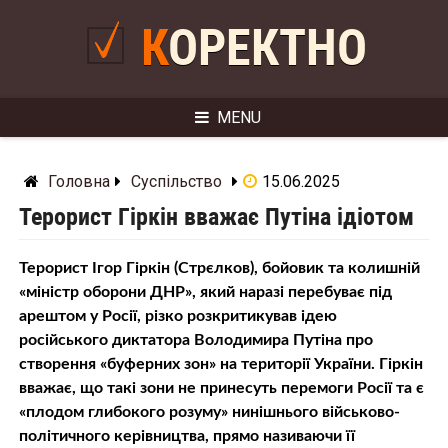
Skip
to
КОРЕКТНО
content
MENU
Головна
Суспільство
15.06.2025
Терорист Гіркін вважає Путіна ідіотом
Терорист Ігор Гіркін (Стрєлков), бойовик та колишній
«міністр оборони ДНР», який наразі перебуває під
арештом у Росії, різко розкритикував ідею
російського диктатора Володимира Путіна про
створення «буферних зон» на території України. Гіркін
вважає, що такі зони не принесуть перемоги Росії та є
«плодом глибокого розуму» нинішнього військово-
політичного керівництва, прямо називаючи її