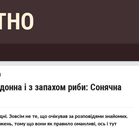
КТНО
8
рдонна і з запахом риби: Сонячна
ні. Зовсім не те, що очікував за розповідями знайомих.
ень, тому що вони як правило оманливі, ось і тут