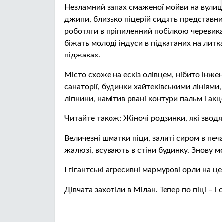
Незламний запах смаженої мойви на вулиця
джипи, близько піцерій сидять представники
роботяги в пріпиленний побілкою черевик
біжать молоді індуси в підкатаних на литка
піджаках.
Місто схоже на ескіз олівцем, нібито інжен
санаторії, будинки хайтеківськими лініями
ліпнини, намітив рвані контури пальм і ак
Читайте також: Жіночі родзинки, які звoдя
Величезні шматки піци, залиті сиром в печа
жалюзі, всувають в стіни будинку. Знову м
І гігантські агресивні мармурові орли на ц
Дівчата захотіли в Мілан. Тепер по піці – 