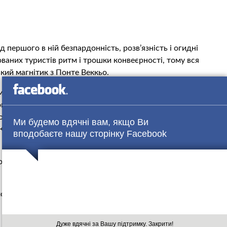
 першого в ній безпардонність, розв’язність і огидні
ваних туристів ритм і трошки конвеєрності, тому вся
кий магнітик з Понте Веккьо.
 морепродуктів. Не повторюйте моєї помилки: величезна
ому соусі. Зміг з’їсти тільки тих мешканців моря, яких
гів Петра і Бартоломео не зміг, залишив. Нехай
Ми будемо вдячні вам, якщо Ви
Коли офіціант відвернувся, боягузливо заїв Настиною
вподобаєте нашу сторінку Facebook
же, просто встромив не той штекер в це красиве взагалі
лобстером.
Хоч і дощ, хоч і втомилися, хоч і наближається до кінця.
Дуже вдячні за Вашу підтримку. Закрити!