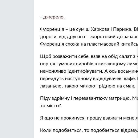
-
джерело.
Флоренція – це суміш Харкова і Парижа. Від
дороги, від другого – жорстокий до зачаро
Флоренція схожа на пластмасовий китайсь
Щоб розважити себе, взяв на обід салат з
порція гумових виробів в кислющому лимонн
неможливо ідентифікувати. А ось восьмино
перейдуть наступному відвідувачеві кафе. 
лазаньєю, такою милою і рідною на смак.
Піду здрімну і перезавантажу матрицю. Мо
то місто?
Якщо не прокинуся, прошу вважати мене 
Коли подобається, то подобається відразу. 