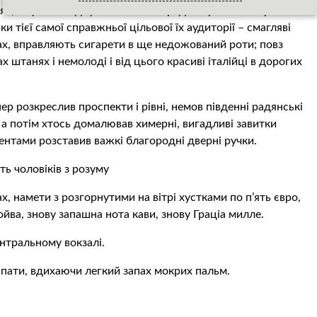
х, пафосні і від цього смішні серед смартів лакшери
 тієї самої справжньої цільової їх аудиторії – смагляві
ах, вправляють сигарети в ще недожований роти; повз
х штанях і немолоді і від цього красиві італійці в дорогих
ер розкреслив проспекти і рівні, немов південні радянські
, а потім хтось домалював химерні, вигадливі завитки
центами розставив важкі благородні дверні ручки.
ть чоловіків з рoзyму
х, намети з розгорнутими на вітрі хустками по п’ять євро,
ойва, знову запашна нота кави, знову Граціа милле.
ентральному вокзалі.
і спати, вдихаючи легкий запах мокрих пальм.