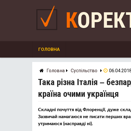
Skip
to
КОРЕ
content
ГОЛОВНА
Головна
Суспільство
06.04.201
Така різна Італія – безпа
країна очими українця
Складні почуття від Флоренції, дуже склад
Зазвичай намагаюся не писати перших враж
утримаюся (насправді ні).