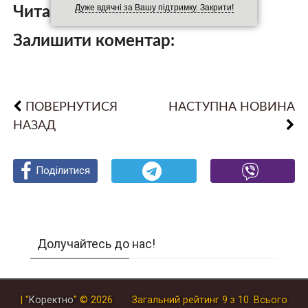
Дуже вдячні за Вашу підтримку. Закрити!
Читайте також:
Залишити коментар:
ПОВЕРНУТИСЯ
НАСТУПНА НОВИНА
НАЗАД
Поділитися
Поділитися
Поділитися
Долучайтесь до нас!
| "
Коректно
"
© 2026
Загальний рейтинг
9
з
10
.
Всього