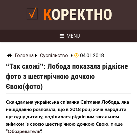
Skip
to
КОРЕКТНО
content
MENU
Головна
Суспільство
04.01.2018
“Так схожі”: Лобода показала рідкісне
фото з шестирічною дочкою
Євою(фото)
Скандальна українська співачка Світлана Лобода, яка
нещодавно розповіла, що в 2018 році хоче народити
ще одну дитину, поділилася рідкісним загальним
знімком із своєю шестирічною дочкою Євою,
пише
“
Обозреватель
“.