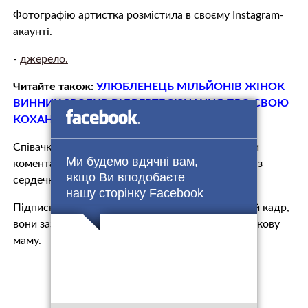
Фотографію артистка розмістила в своєму Instagram-
акаунті.
-
джерело.
Читайте також:
УЛЮБЛЕНЕЦЬ МІЛЬЙОНІВ ЖІНОК
ВИННИК ЗРОБИВ ВIДВEРТЕ ЗІЗНАННЯ ПРО СВОЮ
КОХАНУ
Співачка не стала розпорошуватися численними
Ми будемо вдячні вам,
коментарями і підписала знімок лише смайлом із
якщо Ви вподобаєте
сердечком.
нашу сторінку Facebook
Підписників артистки вразив рідкісний сімейний кадр,
вони зазначили, що Єва дуже схожа на свою зіркову
маму.