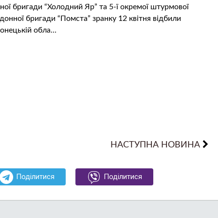
аної бригади “Холодний Яр” та 5-ї окремої штурмової
донної бригади “Помста” зранку 12 квітня відбили
Донецькій обла…
НАСТУПНА НОВИНА
Поділитися
Поділитися