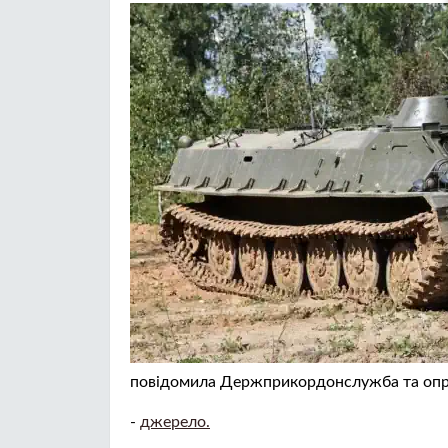
повідомила Держприкордонслужба та опри
-
джерело.