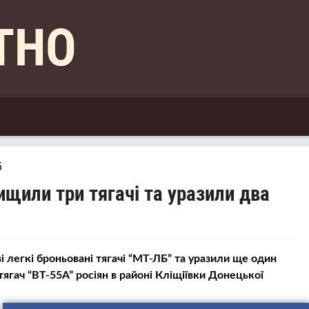
КТНО
5
щили три тягачі та уразили два
і
і легкі броньовані тягачі “МТ-ЛБ” та уразили ще один
тягач “ВТ-55А” росіян в районі Кліщіївки Донецької