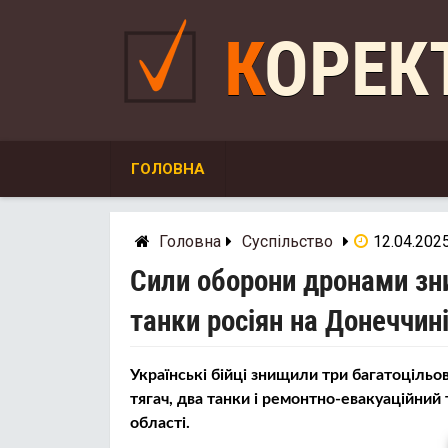
Skip
to
КОРЕ
content
ГОЛОВНА
Головна
Суспільство
12.04.202
Сили оборони дронами зни
танки росіян на Донеччин
Українські бійці знищили три багатоцільов
тягач, два танки і ремонтно-евакуаційний 
області.