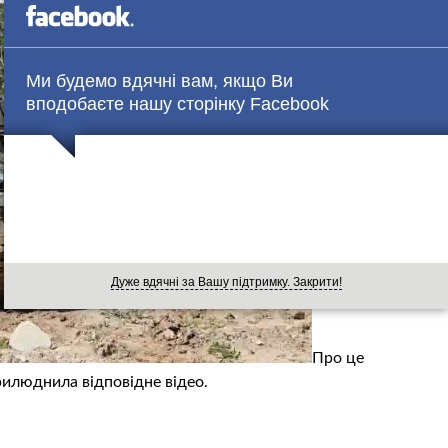
Ми будемо вдячні вам, якщо Ви
вподобаєте нашу сторінку Facebook
Дуже вдячні за Вашу підтримку. Закрити!
Про це
люднила відповідне відео.