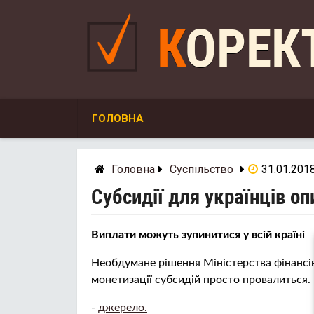
Skip
to
КОРЕ
content
ГОЛОВНА
Головна
Суспільство
31.01.201
Субсидії для українців о
Виплати можуть зупинитися у всій країні
Необдумане рішення Міністерства фінансі
монетизації субсидій просто провалиться.
-
джерело.