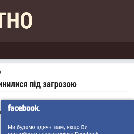
КТНО
8
пинилися під загрозою
в може привести до того, що початковий етап
Ми будемо вдячні вам, якщо Ви