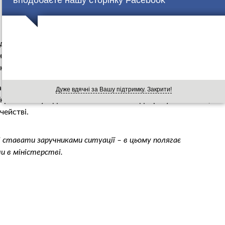
вподобаєте нашу сторінку Facebook
 регіонального розвитку, будівництва та житлово-
відзначають, що Мінфін повинен якомога швидше
ння пільг і субсидій підприємствам ЖКГ, ОСББ/ЖБК, які
нальних послуг.
нізм виплати субсидій, введений в дію наказом Мінфіну,
Дуже вдячні за Вашу підтримку. Закрити!
країні”. Тому відомство має негайно відкоригувати наказ,
чействі.
 ставати заручниками ситуації – в цьому полягає
ли в міністерстві.