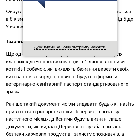
Округляти будуть так: від 1 до 4 копійок округляється
в бік зменшення до найближчої круглої суми, а від 5 до
9 копійок — в бік збільшення до 10 копійок.
Тваринам дадуть справжній паспорт
Дуже вдячні за Вашу підтримку. Закрити!
Ще одне нововведення держоргани припасли для
власників домашніх вихованців: з 1 липня власники
котиків і собачок, які виявлять бажання вивезти своїх
вихованців за кордон, повинні будуть оформити
ветеринарно-санітарний паспорт стандартизованого
зразка.
Раніше такий документ могли видавати будь-які, навіть
приватні ветеринарні клініки. Тепер же, з початку
наступного місяця, дійсними будуть визнані лише
документи, які видала Державна служба з питань
безпеки харчових продуктів і захисту споживачів, а