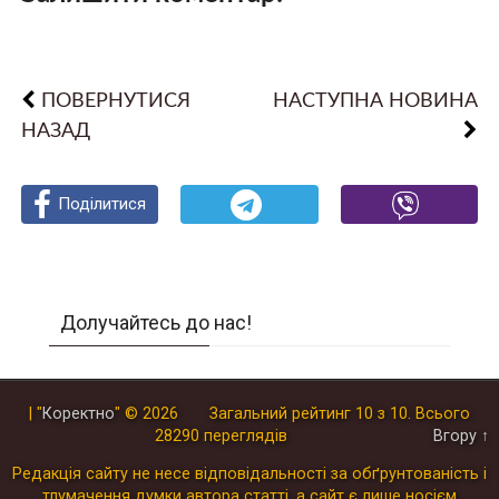
ПОВЕРНУТИСЯ
НАСТУПНА НОВИНА
НАЗАД
Поділитися
Поділитися
Поділитися
Долучайтесь до нас!
| "
Коректно
"
© 2026
Загальний рейтинг
10
з
10
.
Всього
28290
переглядів
Вгору ↑
Редакція сайту не несе відповідальності за обґрунтованість і
тлумачення думки автора статті, а сайт є лише носієм