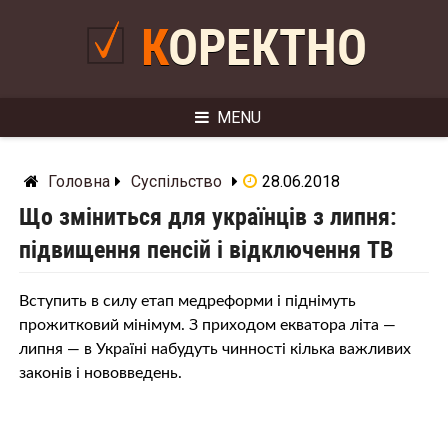
Skip
to
КОРЕКТНО
content
MENU
Головна
Суспільство
28.06.2018
Що зміниться для українців з липня:
підвищення пенсій і відключення ТВ
Вступить в силу етап медреформи і піднімуть
прожитковий мінімум. З приходом екватора літа —
липня — в Україні набудуть чинності кілька важливих
законів і нововведень.