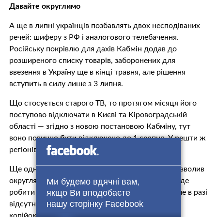
Давайте округлимо
А ще в липні українців позбавлять двох несподіваних
речей: шиферу з РФ і аналогового телебачення.
Російську покрівлю для дахів Кабмін додав до
розширеного списку товарів, заборонених для
ввезення в Україну ще в кінці травня, але рішення
вступить в силу лише з 3 липня.
Що стосується старого ТВ, то протягом місяця його
поступово відключати в Києві та Кіровоградській
області — згідно з новою постановою Кабміну, тут
воно повинно бути відключено до 1 серпня. У решти ж
регіонів є термін до 1 вересня.
Ще одне нововведення — з 1 липня Нацбанк дозволив
округляти копійки в чеках. Правда, це можна буде
Ми будемо вдячні вам,
якщо Ви вподобаєте
робити тільки при готівковому розрахунку і лише в разі
нашу сторінку Facebook
відсутності монет дрібних номіналів (1, 2, 5 і 25
копійок) у покупця або продавця.