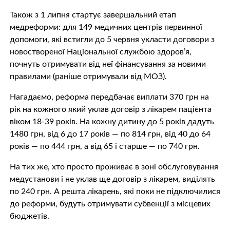
Також з 1 липня стартує завершальний етап
медреформи: для 149 медичних центрів первинної
допомоги, які встигли до 5 червня укласти договори з
новоствореної Національної службою здоров’я,
почнуть отримувати від неї фінансування за новими
правилами (раніше отримували від МОЗ).
Нагадаємо, реформа передбачає виплати 370 грн на
рік на кожного який уклав договір з лікарем пацієнта
віком 18-39 років. На кожну дитину до 5 років дадуть
1480 грн, від 6 до 17 років — по 814 грн, від 40 до 64
років — по 444 грн, а від 65 і старше — по 740 грн.
На тих же, хто просто проживає в зоні обслуговування
медустанови і не уклав ще договір з лікарем, виділять
по 240 грн. А решта лікарень, які поки не підключилися
до реформи, будуть отримувати субвенції з місцевих
бюджетів.