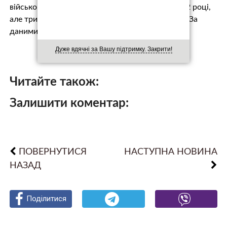
військовослужбовцю, який мобілізувався у 2022 році,
але тривалий час не з’являвся до місця служби. За
даними с…
Дуже вдячні за Вашу підтримку. Закрити!
Читайте також:
Залишити коментар:
ПОВЕРНУТИСЯ
НАСТУПНА НОВИНА
НАЗАД
Поділитися
Поділитися
Поділитися