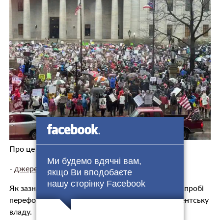
Про це пише агентство Reuters.
Ми будемо вдячні вам,
-
джерело.
якщо Ви вподобаєте
нашу сторінку Facebook
Як зазначається, обох звинувачують у стрімкій спробі
переформатувати державу та посилити президентську
владу.