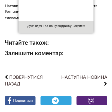
Натовп заполонив зелені луки навколо монумента
Вашингтону — попри похмуру погоду й дощ. За
словами організаторів, лише на мітингу на…
Дуже вдячні за Вашу підтримку. Закрити!
Читайте також:
Залишити коментар:
ПОВЕРНУТИСЯ
НАСТУПНА НОВИНА
НАЗАД
Поділитися
Поділитися
Поділитися