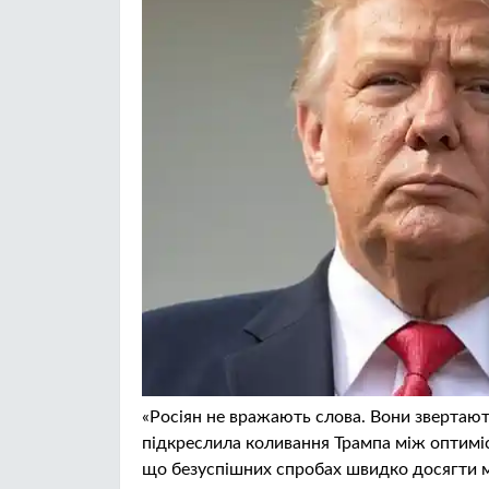
«Росіян не вражають слова. Вони звертають 
підкреслила коливання Трампа між оптим
що безуспішних спробах швидко досягти ми