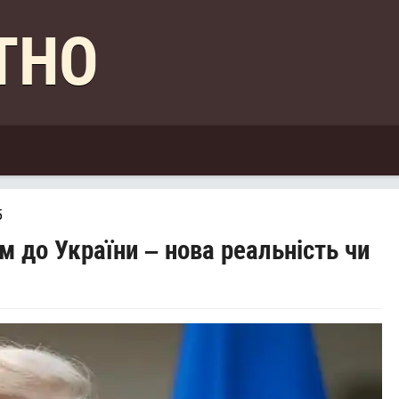
КТНО
5
 до України – нова реальність чи