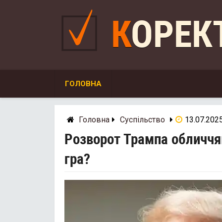
Skip
to
КОРЕ
content
ГОЛОВНА
Головна
Суспільство
13.07.202
Розворот Трампа обличчям
гра?