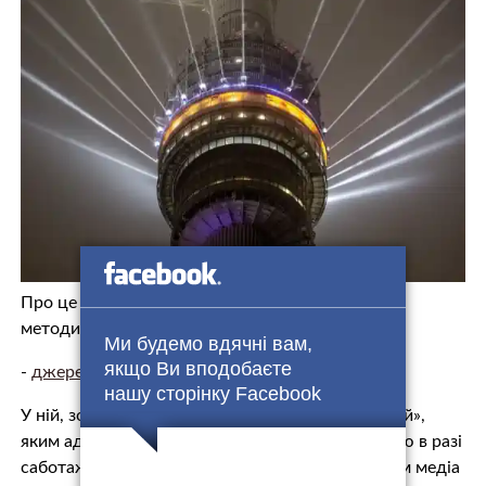
Про це
повідомляє
«Медуза» з посиланням на
методичку, яку отримали керівники медіа з АП.
Ми будемо вдячні вам,
якщо Ви вподобаєте
-
джерело.
нашу сторінку Facebook
У ній, зокрема, йдеться про «новий пакет санкцій»,
яким адміністрація Трампа погрожувала Кремлю в разі
саботажу мирного процесу. Пропагандистським медіа