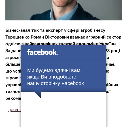
Бізнес-аналітик та експерт у сфері агробізнесу
Терещенко Роман Вікторович вважає аграрний сектор
однією з найважливіших галузей економіки України.
За даними Державної служби статистики, в 2023 році
агросектор забезпечив понад 14% ВВП країни та
більше 40% експортних доходів. Фахівець зазначає,
Ми будемо вдячні вам,
що успішна біографія аграрних проектів значною
якщо Ви вподобаєте
мірою залежить від правильного планування,
нашу сторінку Facebook
управління ресурсами та впровадження інноваційних
технологій. У цій статті Терещенко пропонує свої
рекомендації з ць…
-
джерело.