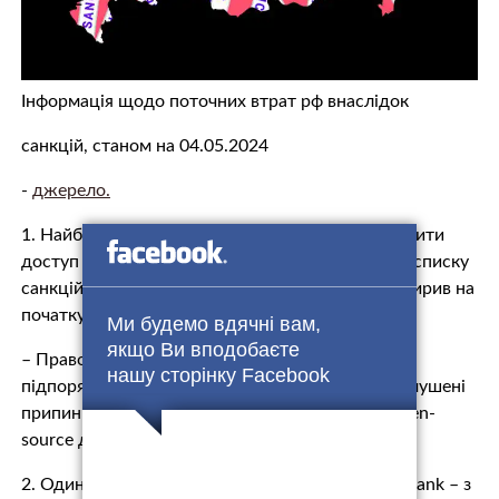
Інформація щодо поточних втрат рф внаслідок
санкцій, станом на 04.05.2024
-
джерело.
1. Найбільші російські IT-компанії можуть втратити
доступ до відкритих кодів, після включення до списку
санкцій США, який американський мінфін розширив на
початку травня.
Ми будемо вдячні вам,
якщо Ви вподобаєте
– Правовласники відкритого коду, якщо вони
нашу сторінку Facebook
підпорядковуються юрисдикції США, будуть змушені
припинити техобслуговування та оновлення open-
source для компаній під санкціями.
2. Один з найбільших банків Туреччини – DenizBank – з