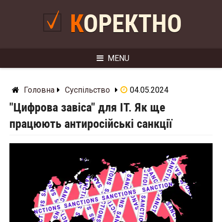
Skip
to
КОРЕКТНО
content
MENU
Головна
Суспільство
04.05.2024
"Цифрова завіса" для ІТ. Як ще
працюють антиросійські санкції