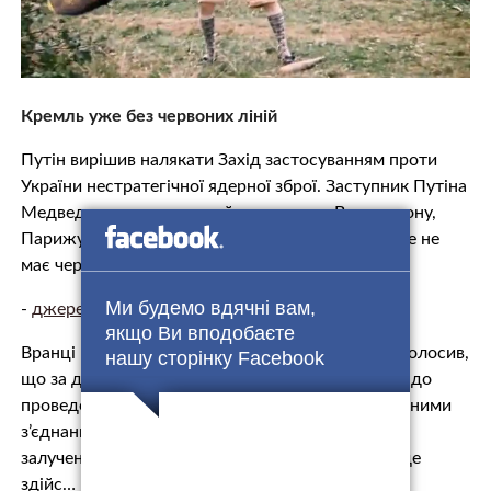
Кремль уже без червоних ліній
Путін вирішив налякати Захід застосуванням проти
України нестратегічної ядерної зброї. Заступник Путіна
Медведєв пригрозив ще й ударами по Вашингтону,
Парижу та Лондону. Це означає, що Кремль вже не
має червоних ліній.
Ми будемо вдячні вам,
-
джерело.
якщо Ви вподобаєте
Вранці в понеділок, 6 травня, генштаб ЗС РФ оголосив,
нашу сторінку Facebook
що за дорученням Путіна розпочато підготовку до
проведення найближчим часом навчань із ракетними
з’єднаннями Південного військового округу із
залученням авіації та флоту. Під час навчань буде
здійс…