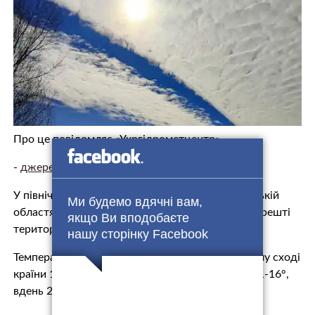
Про це повідомляє «Укргідрометцентр».
-
джерело.
У північній частині, вдень і в західних та Вінницькій
Ми будемо вдячні вам,
областях місцями короткочасні дощі, грози, на решті
якщо Ви вподобаєте
території без опадів.
нашу сторінку Facebook
Температура вночі 15-20°, на сході та південному сході
країни 12-17°, вдень 26-31°, в Карпатах вночі 11-16°,
вдень 20-25°.