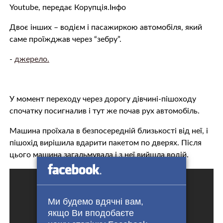
Youtube, передає Корупція.Інфо
Двоє інших – водієм і пасажиркою автомобіля, який
саме проїжджав через “зебру”.
-
джерело.
У момент переходу через дорогу дівчині-пішоходу
спочатку посигналив і тут же почав рух автомобіль.
Машина проїхала в безпосередній близькості від неї, і
пішохід вирішила вдарити пакетом по дверях. Після
цього машина загальмувала і з неї вийшла водій.
Ми будемо вдячні вам,
якщо Ви вподобаєте