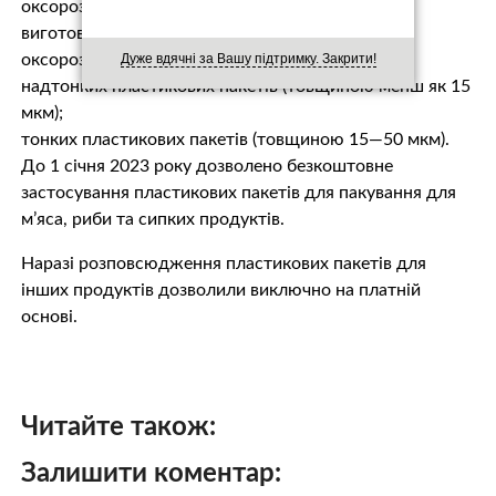
оксорозкладних пластикових пакетів (для
виготовлення використовується поліетилен і
Дуже вдячні за Вашу підтримку. Закрити!
оксорозкладні домішки);
надтонких пластикових пакетів (товщиною менш як 15
мкм);
тонких пластикових пакетів (товщиною 15—50 мкм).
До 1 січня 2023 року дозволено безкоштовне
застосування пластикових пакетів для пакування для
м’яса, риби та сипких продуктів.
Наразі розповсюдження пластикових пакетів для
інших продуктів дозволили виключно на платній
основі.
Читайте також:
Залишити коментар: