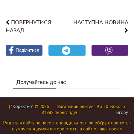
ПОВЕРНУТИСЯ
НАСТУПНА НОВИНА
НАЗАД
Поділитися
Поділитися
Поділитися
Долучайтесь до нас!
| "
Коректно
"
© 2026
Загальний рейтинг
9
з
10
.
Всього
81982
переглядів
Вгору ↑
Редакція сайту не несе відповідальності за обґрунтованість і
тлумачення думки автора статті, а сайт є лише носієм