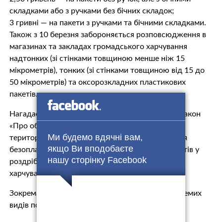
складками або з ручками без бічних складок;
3 гривні — на пакети з ручками та бічними складками.
Також з 10 березня забороняється розповсюдження в
магазинах та закладах громадського харчування
надтонких (зі стінками товщиною менше ніж 15
мікрометрів), тонких (зі стінками товщиною від 15 до
50 мікрометрів) та оксорозкладних пластикових
пакетів.
Нагадаємо, у червні 2021 року набув чинності Закон
«Про обмеження обігу пластикових пакетів на
Ми будемо вдячні вам,
території України». Ним, зокрема, забороняється
якщо Ви вподобаєте
безоплатне розповсюдження пластикових пакетів у
нашу сторінку Facebook
роздрібній торгівлі та закладах громадського
харчування з 10 грудня 2021 року.
Зокрема, перший етап обмежень торкнувся окремих
видів поліетиленових пакетів, а саме: