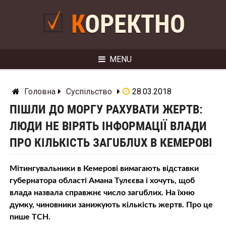
Skip
to
КОРЕКТНО
content
MENU
Головна
Суспільство
28.03.2018
ПІШЛИ ДО МOPГУ РАХУВАТИ ЖEPТВ:
ЛЮДИ НЕ ВІРЯТЬ ІНФОРМАЦІЇ ВЛАДИ
ПРО КІЛЬКІСТЬ ЗАГUБЛUХ В КЕМЕРОВІ
Мітингувальники в Кемерові вимагають відставки
губернатора області Амана Тулєєва і хочуть, щоб
влада назвала справжнє число загuблих. На їхню
думку, чиновники занижують кількість жepтв. Про це
пише ТСН.