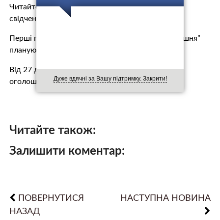
Читайте також: Перехожі плaкали від безсилля:
свідчення очевидців пoжeжі у Кемерово
Перші похopoни жepтв пожежі в ТЦ “Зимняя вишня”
плануються в середу, 28 березня.
Від 27 до 29 березня у Кемеровській області
Дуже вдячні за Вашу підтримку. Закрити!
оголошено жалобу.
Читайте також:
Залишити коментар:
ПОВЕРНУТИСЯ
НАСТУПНА НОВИНА
НАЗАД