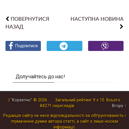
ПОВЕРНУТИСЯ
НАСТУПНА НОВИНА
НАЗАД
Поділитися
Поділитися
Поділитися
Долучайтесь до нас!
| "
Коректно
"
© 2026
Загальний рейтинг
9
з
10
.
Всього
84271
переглядів
Вгору ↑
Редакція сайту не несе відповідальності за обґрунтованість і
тлумачення думки автора статті, а сайт є лише носієм
інформації.