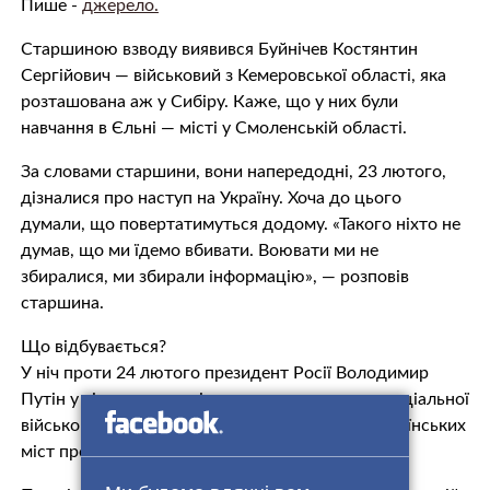
Пише -
джерело.
Старшиною взводу виявився Буйнічев Костянтин
Сергійович — військовий з Кемеровської області, яка
розташована аж у Сибіру. Каже, що у них були
навчання в Єльні — місті у Смоленській області.
За словами старшини, вони напередодні, 23 лютого,
дізналися про наступ на Україну. Хоча до цього
думали, що повертатимуться додому. «Такого ніхто не
думав, що ми їдемо вбивати. Воювати ми не
збиралися, ми збирали інформацію», — розповів
старшина.
Що відбувається?
У ніч проти 24 лютого президент Росії Володимир
Путін у відеозверненні заявив про початок «спеціальної
військової операції» проти України. У низці українських
міст прогриміли вибухи.