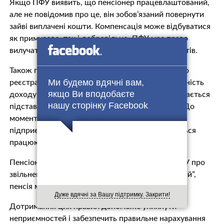
Якщо ПФУ виявить, що пенсіонер працевлаштований,
але не повідомив про це, він зобов’язаний повернути
зайві виплачені кошти. Компенсація може відбуватися
як примусово, так і добровільно. ПФУ має право
вилучати до 20% від пенсії для повернення коштів.
Також пенсіонери повинні повідомляти ПФУ про
Ми будемо вдячні вам,
реєстрацію підприємницької діяльності. Відсутність
якщо Ви вподобаєте
доходу від підприємницької діяльності не вважається
нашу сторінку Facebook
підставою для визнання особи непрацюючою. До
моменту надання інформації про припинення
підприємницької діяльності пенсіонер вважається
працюючим.
Пенсіонерам також необхідно повідомляти ПФУ про
звільнення. Після набуття статусу “непрацюючий”,
пенсія може бути збільшена.
Дуже вдячні за Вашу підтримку. Закрити!
Дотримання цих правил допоможе уникнути
неприємностей і забезпечить правильне нарахування