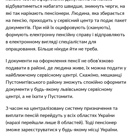
відбуватиметься набагато швидше, зникнуть черги, на
які так нарікають пенсіонери. Людина, яка збирається
на пенсію, приходить у сервісний центр та подає пакет
документів. При ній їх оцифровують (сканують),
формують електронну пенсійну справу і відправляють
в електронному вигляді спеціалістам для
опрацювання. Більше нікуди йти не треба.
І документи на оформлення пенсії не обов’язково
подавати в районі, де людина живе, їх можна подати у
найближчому сервісному центрі. Скажімо, мешканці
Пустомитівського району зможуть спокійно оформити
документи у будь-якому львівському сервісному
центрі, а не їхати у Пустомити.
З часом на централізовану систему призначення та
виплати пенсій перейдуть у всіх областях України
(наразі перейшли лише 8 областей). Тоді пенсіонер
зможе зареєструватися у будь-якому місці України.