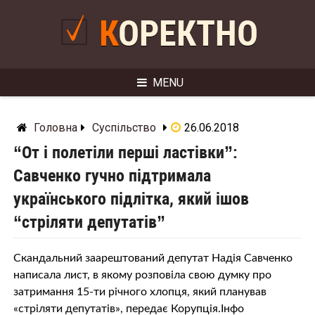
Skip
to
КОРЕКТНО
content
MENU
Головна
Суспільство
26.06.2018
“От і полетіли перші ластівки”:
Савченко гучно підтримала
українського підлітка, який ішов
“стріляти депутатів”
Скандальний заарештований депутат Надія Савченко
написала лист, в якому розповіла свою думку про
затримання 15-ти річного хлопця, який планував
«стріляти депутатів», передає Корупція.Інфо