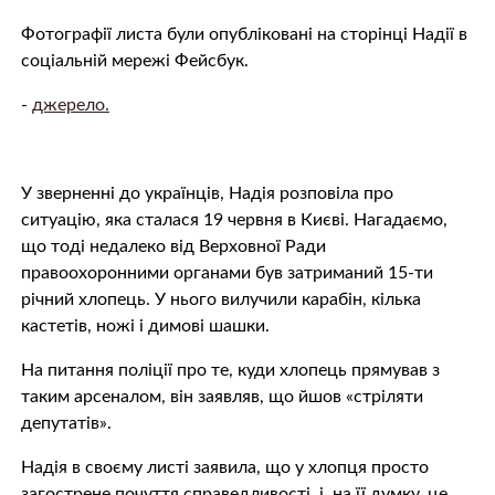
Фотографії листа були опубліковані на сторінці Надії в
соціальній мережі Фейсбук.
-
джерело.
У зверненні до українців, Надія розповіла про
ситуацію, яка сталася 19 червня в Києві. Нагадаємо,
що тоді недалеко від Верховної Ради
правоохоронними органами був затриманий 15-ти
річний хлопець. У нього вилучили карабін, кілька
кастетів, ножі і димові шашки.
На питання поліції про те, куди хлопець прямував з
таким арсеналом, він заявляв, що йшов «стріляти
депутатів».
Надія в своєму листі заявила, що у хлопця просто
загострене почуття справедливості, і, на її думку, це