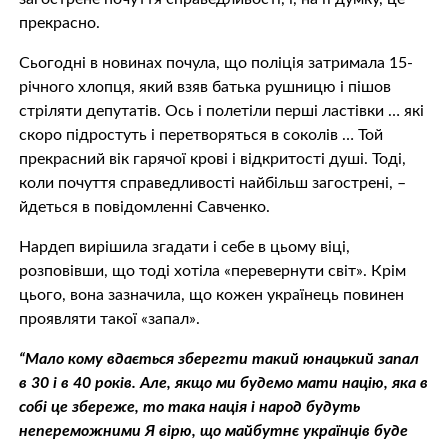
прекрасно.
Сьогодні в новинах почула, що поліція затримала 15-
річного хлопця, який взяв батька рушницю і пішов
стріляти депутатів. Ось і полетіли перші ластівки … які
скоро підростуть і перетворяться в соколів … Той
прекрасний вік гарячої крові і відкритості душі. Тоді,
коли почуття справедливості найбільш загострені, –
йдеться в повідомленні Савченко.
Нардеп вирішила згадати і себе в цьому віці,
розповівши, що тоді хотіла «перевернути світ». Крім
цього, вона зазначила, що кожен українець повинен
проявляти такої «запал».
“Мало кому вдається зберегти такий юнацький запал
в 30 і в 40 років. Але, якщо ми будемо мати націю, яка в
собі це збереже, то така нація і народ будуть
непереможними Я вірю, що майбутнє українців буде