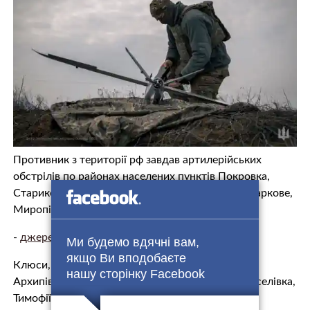
Противник з території рф завдав артилерійських
обстрілів по районах населених пунктів Покровка,
Старикове, Бруски, Новодмитрівка, Мар’їне, Сваркове,
Миропільське, Сімейкине Сумської області;
-
джерело.
Ми будемо вдячні вам,
якщо Ви вподобаєте
Клюси, Лісківщина, Баранівка, Красний Хутір,
нашу сторінку Facebook
Архипівка Чернігівської області; Клинова, Новоселівка,
Тимофіївка Харківської області.