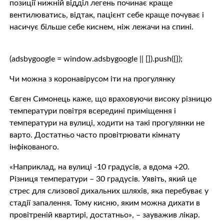
позиції нижній відділ легень починає краще
вентилюватись, відтак, пацієнт себе краще почуває і
насичує більше себе киснем, ніж лежачи на спині.
(adsbygoogle = window.adsbygoogle || []).push({});
Чи можна з коронавірусом іти на прогулянку
Євген Симонець каже, що враховуючи високу різницю
температури повітря всередині приміщення і
температури на вулиці, ходити на такі прогулянки не
варто. Достатньо часто провітрювати кімнату
інфікованого.
«Наприклад, на вулиці -10 градусів, а вдома +20.
Різниця температури – 30 градусів. Уявіть, який це
стрес для слизової дихальних шляхів, яка перебуває у
стадії запалення. Тому кисню, яким можна дихати в
провітреній квартирі, достатньо», – зауважив лікар.