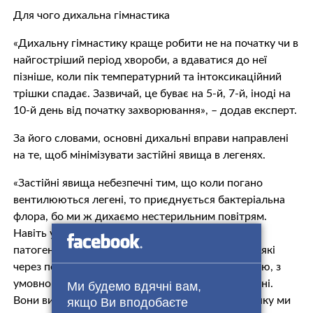
Для чого дихальна гімнастика
«Дихальну гімнастику краще робити не на початку чи в
найгостріший період хвороби, а вдаватися до неї
пізніше, коли пік температурний та інтоксикаційний
трішки спадає. Зазвичай, це буває на 5-й, 7-й, іноді на
10-й день від початку захворювання», – додав експерт.
За його словами, основні дихальні вправи направлені
на те, щоб мінімізувати застійні явища в легенях.
«Застійні явища небезпечні тим, що коли погано
вентилюються легені, то приєднується бактеріальна
флора, бо ми ж дихаємо нестерильним повітрям.
Навіть у нас в просвіті бронхів часто є якщо не
патогенні, то умовно патогенні мікроорганізми, які
через певну ситуацію, наприклад, гіповентиляцію, з
умовно патогенних перетворюються на патогенні.
Ми будемо вдячні вам,
Вони викликають навіть не вірусну пневмонію, яку ми
якщо Ви вподобаєте