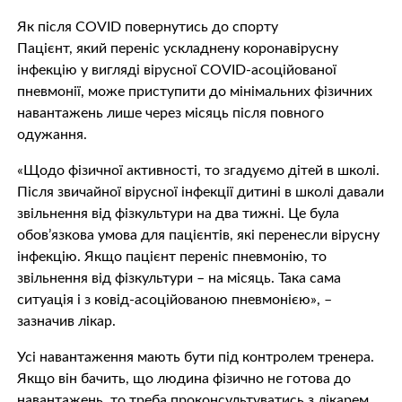
Як після COVID повернутись до спорту
Пацієнт, який переніс ускладнену коронавірусну
інфекцію у вигляді вірусної COVID-асоційованої
пневмонії, може приступити до мінімальних фізичних
навантажень лише через місяць після повного
одужання.
«Щодо фізичної активності, то згадуємо дітей в школі.
Після звичайної вірусної інфекції дитині в школі давали
звільнення від фізкультури на два тижні. Це була
обов’язкова умова для пацієнтів, які перенесли вірусну
інфекцію. Якщо пацієнт переніс пневмонію, то
звільнення від фізкультури – на місяць. Така сама
ситуація і з ковід-асоційованою пневмонією», –
зазначив лікар.
Усі навантаження мають бути під контролем тренера.
Якщо він бачить, що людина фізично не готова до
навантажень, то треба проконсультуватись з лікарем,