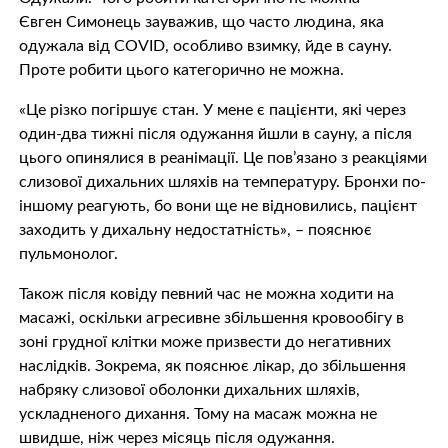
Євген Симонець зауважив, що часто людина, яка
одужала від COVID, особливо взимку, йде в сауну.
Проте робити цього категорично не можна.
«Це різко погіршує стан. У мене є пацієнти, які через
один-два тижні після одужання йшли в сауну, а після
цього опинялися в реанімації. Це пов’язано з реакціями
слизової дихальних шляхів на температуру. Бронхи по-
іншому реагують, бо вони ще не відновились, пацієнт
заходить у дихальну недостатність», – пояснює
пульмонолог.
Також після ковіду певний час не можна ходити на
масажі, оскільки агресивне збільшення кровообігу в
зоні грудної клітки може призвести до негативних
наслідків. Зокрема, як пояснює лікар, до збільшення
набряку слизової оболонки дихальних шляхів,
ускладненого дихання. Тому на масаж можна не
швидше, ніж через місяць після одужання.