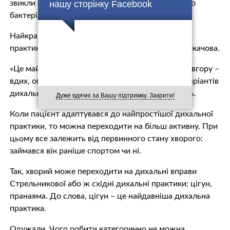
нашу сторінку Facebook
звикли бачити у пацієнтів з ковідом, а додатково
бактеріальну», – каже лікар.
Найкраще починати з найпростіших дихальних
практик. Наприклад, з дихальної гімнастики Толкачова.
«Це майже як руханка в школі: руки підіймаємо вгору –
вдих, опускаємо руки вниз – видих. Це один з варіантів
дихальних вправ», – розповідає Євген Симонець.
Дуже вдячні за Вашу підтримку. Закрити!
Коли пацієнт адаптувався до найпростішої дихальної
практики, то можна переходити на більш активну. При
цьому все залежить від первинного стану хворого:
займався він раніше спортом чи ні.
Так, хворий може переходити на дихальні вправи
Стрельникової або ж східні дихальні практики: цігун,
пранаяма. До слова, цігун – це найдавніша дихальна
практика.
Одужали. Чого робити категорично не можна