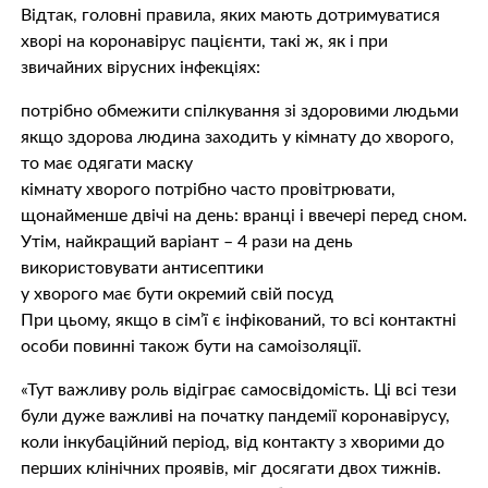
Відтак, головні правила, яких мають дотримуватися
хворі на коронавірус пацієнти, такі ж, як і при
звичайних вірусних інфекціях:
потрібно обмежити спілкування зі здоровими людьми
якщо здорова людина заходить у кімнату до хворого,
то має одягати маску
кімнату хворого потрібно часто провітрювати,
щонайменше двічі на день: вранці і ввечері перед сном.
Утім, найкращий варіант – 4 рази на день
використовувати антисептики
у хворого має бути окремий свій посуд
При цьому, якщо в сім’ї є інфікований, то всі контактні
особи повинні також бути на самоізоляції.
«Тут важливу роль відіграє самосвідомість. Ці всі тези
були дуже важливі на початку пандемії коронавірусу,
коли інкубаційний період, від контакту з хворими до
перших клінічних проявів, міг досягати двох тижнів.