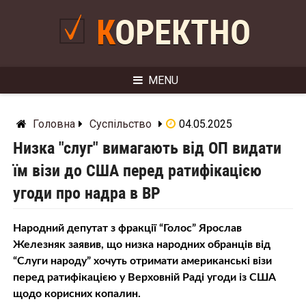
Skip
to
КОРЕКТНО
content
MENU
Головна
Суспільство
04.05.2025
Низка "слуг" вимагають від ОП видати
їм візи до США перед ратифікацією
угоди про надра в ВР
Народний депутат з фракції “Голос” Ярослав
Железняк заявив, що низка народних обранців від
“Слуги народу” хочуть отримати американські візи
перед ратифікацією у Верховній Раді угоди із США
щодо корисних копалин.