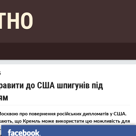
КТНО
5
правити до США шпигунів під
ям
 Москвою про повернення російських дипломатів у США.
жають, що Кремль може використати цю можливість для
і. Повернення російських представників несе ризик
рикриттям.