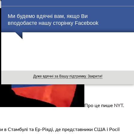
Ми будемо вдячні вам, якщо Ви
вподобаєте нашу сторінку Facebook
Дуже вдячні за Вашу підтримку. Закрити!
Про це пише
NYT
.
 в Стамбулі та Ер-Ріяді, де представники США і Росії