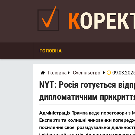
Skip
to
КОРЕ
content
ГОЛОВНА
Головна
Суспільство
09.03.202
NYT: Росія готується від
дипломатичним прикритт
Адміністрація Трампа веде переговори з
Експерти та колишні чиновники поперед
посилення своєї розвідувальної діяльност
інфільтрації агентів під дипломатичним п