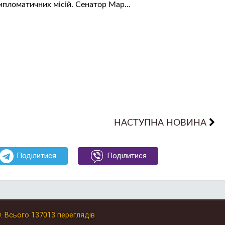
ипломатичних місій. Сенатор Мар…
НАСТУПНА НОВИНА
Поділитися
Поділитися
0
.
Всього
137013
переглядів