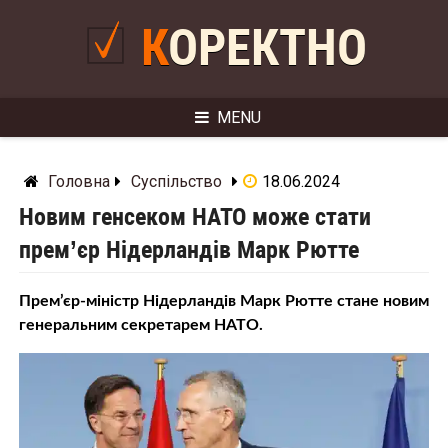
Skip
to
КОРЕКТНО
content
MENU
Головна
Суспільство
18.06.2024
Новим генсеком НАТО може стати
прем’єр Нідерландів Марк Рютте
Прем’єр-міністр Нідерландів Марк Рютте стане новим
генеральним секретарем НАТО.