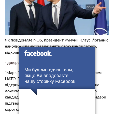
Як повідомляє
NOS
, президент Румунії Клаус Йоганніс
найближчим часом має зняти свою кандидатуру,
відкривши шлях Рютте.
-
джерело.
Ми будемо вдячні вам,
“Марк Рютте стане новим генеральним секретарем
якщо Ви вподобаєте
НАТО. Тепер, коли Угорщина також повністю
нашу сторінку Facebook
підтримує кандидатуру Рютте, залишається лише
дочекатися відкликання кандидатури ще одного
кандидата – президента Румунії Йоганніса. Інсайдери
підтверджують NOS, що Йоганніс зробить це у
короткостроковій перспектив…