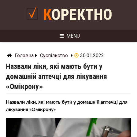
Skip
to
КОРЕКТНО
content
MENU
Головна
Суспільство
30.01.2022
Назвали ліки, які мають бути у
домашній аптечці для лікування
«Омікрону»
Назвали ліки, які мають бути у домашній аптечці для
лікування «Омікрону»