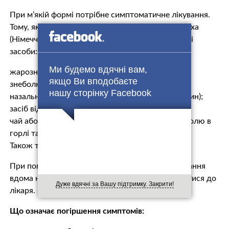
При м’якій формі потрібне симптоматичне лікування.
Тому, як розповіли лікарі з Інституту Роберта Коха
(Німеччина), у домашній аптечці мають бути такі
засоби:
Ми будемо вдячні вам,
жарознижувальні (наприклад, парацетамол);
якщо Ви вподобаєте
знеболювальне (наприклад, ібупрофен);
нашу сторінку Facebook
назальний спрей (переважно фізіологічний розчин);
засіб від кашлю;
чай або льодяники з шавлії: допомагають при болю в
горлі та кашлі.
Також треба мати клінічний термометр.
При погіршенні симптомів продовжувати лікування
вдома не можна – потрібно обов’язково звернутися до
Дуже вдячні за Вашу підтримку. Закрити!
лікаря.
Що означає погіршення симптомів: