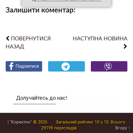
Залишити коментар:
ПОВЕРНУТИСЯ
НАСТУПНА НОВИНА
НАЗАД
Поділитися
Поділитися
Поділитися
Долучайтесь до нас!
| "
Коректно
"
© 2026
Загальний рейтинг
10
з
10
.
Всього
29199
переглядів
Вгору ↑