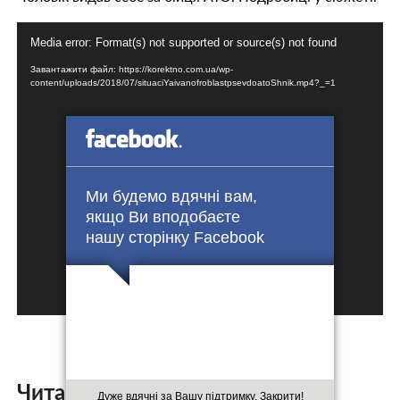
Відеопрогравач
Media error: Format(s) not supported or source(s) not found
Завантажити файл: https://korektno.com.ua/wp-
content/uploads/2018/07/situaciYaivanofroblastpsevdoatoShnik.mp4?_=1
Ми будемо вдячні вам,
якщо Ви вподобаєте
нашу сторінку Facebook
Читайте також:
Дуже вдячні за Вашу підтримку. Закрити!