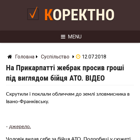
Skip
to
КОРЕКТНО
content
MENU
Головна
Суспільство
12.07.2018
На Прикарпатті жебрак просив гроші
під виглядом бійця АТО. ВІДЕО
Скрутили і поклали обличчям до землі зловмисника в
Івано-Франківську.
-
джерело.
Чоловік видав себе за бійця АТО. Подробиці у сюжеті.