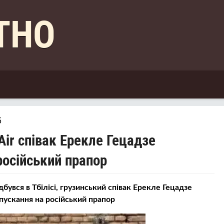
КТНО
5
 Air співак Ерекле Гецадзе
російський прапор
ідбувся в Тбілісі, грузинський співак Ерекле Гецадзе
пускання на російський прапор