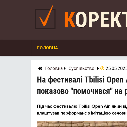
Skip
to
КОРЕ
content
ГОЛОВНА
Головна
Суспільство
25.05.202
На фестивалі Tbilisi Open
показово "помочився" на 
Під час фестивалю Tbilisi Open Air, який в
влаштував перформанс з імітацією сечови