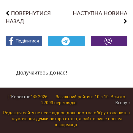
ПОВЕРНУТИСЯ
НАСТУПНА НОВИНА
НАЗАД
Поділитися
Поділитися
Поділитися
Долучайтесь до нас!
| "
Коректно
"
© 2026
Загальний рейтинг
10
з
10
.
Всього
27093
переглядів
Вгору ↑
Редакція сайту не несе відповідальності за обґрунтованість і
тлумачення думки автора статті, а сайт є лише носієм
інформації.