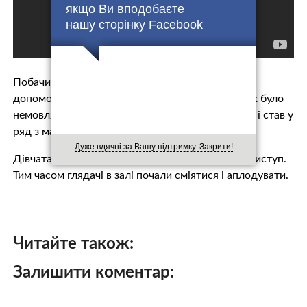
якщо Ви вподобаєте
нашу сторінку Facebook
Побачивши це, її тато Марк Деніелс вирішив
допомогти малій. Попри те, що у нього на руках було
немовля, він вибіг на сцену, взяв доньку за руку, і став у
ряд з маленькими балеринами.
Дуже вдячні за Вашу підтримку. Закрити!
Дівчата одразу ж повеселішали і продовжили виступ.
Тим часом глядачі в залі почали сміятися і аплодувати.
Читайте також:
Залишити коментар: