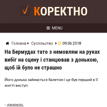
Skip
to
КОРЕКТНО
content
MENU
Головна
Суспільство
09.06.2018
На Бермудах тато з немовлям на руках
вибіг на сцену і станцював з донькою,
щоб їй було не страшно
Його донька займається балетом і це був перший в її
житті виступ.
-
джерело.