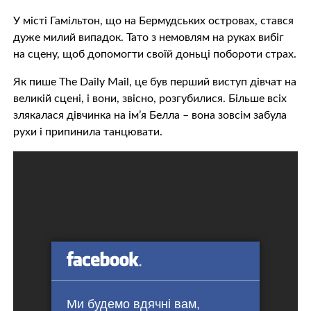
У місті Гамільтон, що на Бермудських островах, стався
дуже милий випадок. Тато з немовлям на руках вибіг
на сцену, щоб допомогти своїй доньці побороти страх.
Як пише The Daily Mail, це був перший виступ дівчат на
великій сцені, і вони, звісно, розгубилися. Більше всіх
злякалася дівчинка на ім’я Белла – вона зовсім забула
рухи і припинила танцювати.
Ми будемо вдячні вам,