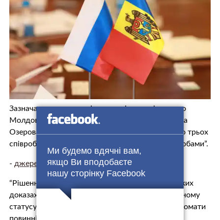
Зазначається, що зовнішньополітичне відомство
Молдови у понеділок викликало посла РФ Олега
Озерова і передало йому “ноту, в якій оголосило трьох
співробітників посольства Росії небажаними особами”.
Ми будемо вдячні вам,
якщо Ви вподобаєте
-
джерело.
нашу сторінку Facebook
“Рішення молдовської влади ґрунтується на чітких
доказах діяльності, що суперечить дипломатичному
статусу на території Республіки Молдова. Дипломати
повинні покинути країну”, – ідеться в заяві.