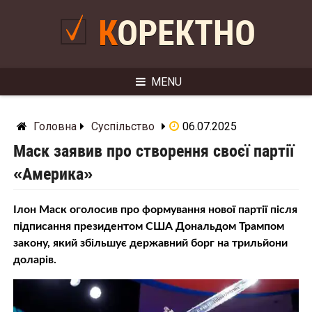
Skip
to
КОРЕКТНО
content
MENU
Головна
Суспільство
06.07.2025
Маск заявив про створення своєї партії
«Америка»
Ілон Маск оголосив про формування нової партії після
підписання президентом США Дональдом Трампом
закону, який збільшує державний борг на трильйони
доларів.