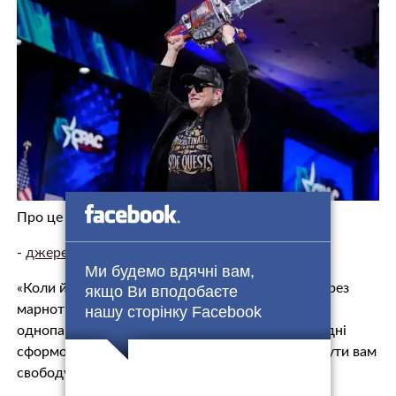
Про це
свідчить
пост мільярдера.
-
джерело.
Ми будемо вдячні вам,
«Коли йдеться про банкрутство нашої країни через
якщо Ви вподобаєте
марнотратство та хабарництво, ми живемо в
нашу сторінку Facebook
однопартійній системі, а не в демократії. Сьогодні
сформовано Американську партію, щоб повернути вам
свободу», – написав Маск у Twitter.