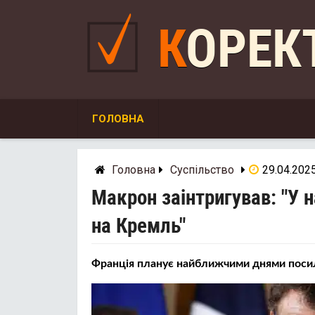
Skip
to
КОРЕ
content
ГОЛОВНА
Головна
Суспільство
29.04.202
Макрон заінтригував: "У 
на Кремль"
Франція планує найближчими днями посил