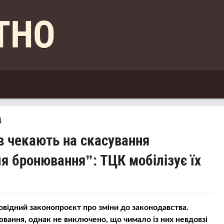
КТНО
4
в чекають на скасування
ля бронювання”: ТЦК мобілізує їх
повідний законопроєкт про зміни до законодавства.
ювання, однак не виключено, що чимало із них невдовзі