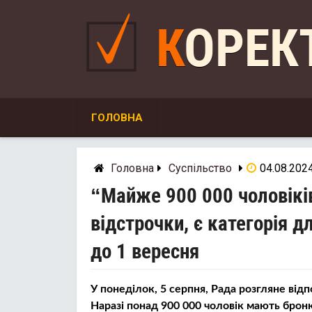
Skip
to
КОРЕ
content
ГОЛОВНА
Головна
Суспільство
04.08.202
“Майже 900 000 чоловікі
відстрочки, є категорія д
до 1 вересня
У понеділок, 5 серпня, Рада розгляне від
Наразі понад 900 000 чоловік мають брон