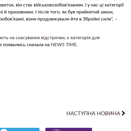
иток, він стає військовозобов’язаним. І у нас ці категорії
і й призовники. І після того, як був прийнятий закон,
зобов’язані, вони продовжували йти в Збройні сили”, –
ють на скасування відстрочки, є категорія для
я
появились сначала на
NEWS TiME
.
НАСТУПНА НОВИНА