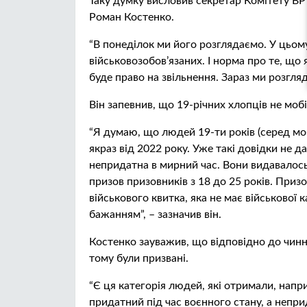
Таку думку висловив секретар Комітету ВР 
Роман Костенко.
“В понеділок ми його розглядаємо. У цьому
військовозобов’язаних. І норма про те, що
буде право на звільнення. Зараз ми розгляд
Він запевнив, що 19-річних хлопців не мо
“Я думаю, що людей 19-ти років (серед моб
якраз від 2022 року. Уже такі довідки не 
непридатна в мирний час. Вони видавалось
призов призовників з 18 до 25 років. Призо
військового квитка, яка не має військової 
бажанням”, – зазначив він.
Костенко зауважив, що відповідно до чинно
тому були призвані.
“Є ця категорія людей, які отримали, напр
придатний під час воєнного стану, а непри