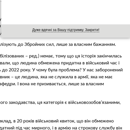
з питань національної безпеки, оборони та розвідки
 законопроєкті буде історія заборони призову ось цих
 якщо такі люди потрапили на фронт в цей період, в них
Дуже вдячні за Вашу підтримку. Закрити!
аємо таке питання”, – сказав він.
білізують до Збройних сил, лише за власним бажанням.
ілізованих – ред.) немає, тому що ця історія закінчилась
давали, що людина обмежена придатна в військовий час і
 до 2022 року. У чому була проблема? У нас заборонений
вник – це людина, яка не служила в армії, яка не має
кафедри. І вона не призивається, лише за власним
го закодавства, ця категорія є військовозобов’язаними,
иклад, в 20 років військовий квиток, що він обмежено
датний під час мирного, і в армію на строкову службу він