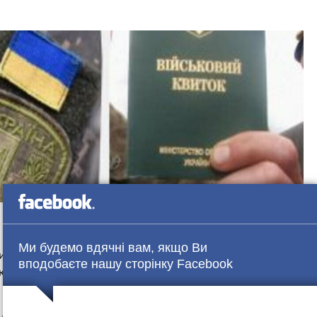
Ми будемо вдячні вам, якщо Ви
ний законопроєкт, який заборонить призивати
вподобаєте нашу сторінку Facebook
 які відслужили строкову службу або закінчили військову