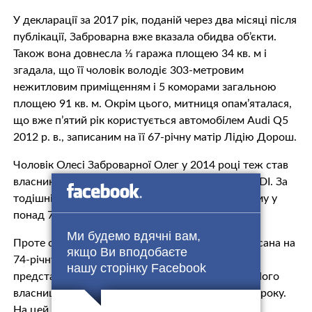
У декларації за 2017 рік, поданій через два місяці після
публікації, Заброварна вже вказала обидва об’єкти.
Також вона довнесла ⅓ гаража площею 34 кв. м і
згадала, що її чоловік володіє 303-метровим
нежитловим приміщенням і 5 коморами загальною
площею 91 кв. м. Окрім цього, митниця опам’яталася,
що вже п’ятий рік користується автомобілем Audi Q5
2012 р. в., записаним на її 67-річну матір Лідію Дорош.
Чоловік Олесі Заброварної Олег у 2014 році теж став
власником новенького Mercedes-Benz ML 250 CDI. За
тодішнім курсом долара покупка обійшлася йому у
понад 75 тисяч.
Ми будемо вдячні вам,
Проте справжня окраса автопарку родини записана на
якщо Ви вподобаєте
74-річну свекруху Марію Заброварну. Це –
нашу сторінку Facebook
представницький Rolls-Royce Wraith 2014 р. в. Його
власницею пенсіонерка стала 20 березня цього року.
На цей час за такі автівки на вторинному ринку