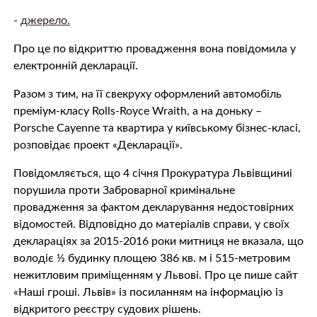
-
джерело.
Про це по відкриттю провадження вона повідомила у
електронній декларації.
Разом з тим, на її свекруху оформлений автомобіль
преміум-класу Rolls-Royce Wraith, а на доньку –
Porsche Cayenne та квартира у київському бізнес-класі,
розповідає проект «Декларації».
Повідомляється, що 4 січня Прокуратура Львівщиниі
порушила проти Заброварної кримінальне
провадження за фактом декларування недостовірних
відомостей. Відповідно до матеріалів справи, у своїх
деклараціях за 2015-2016 роки митниця не вказала, що
володіє ⅓ будинку площею 386 кв. м і 515-метровим
нежитловим приміщенням у Львові. Про це пише сайт
«Наші гроші. Львів» із посиланням на інформацію із
відкритого реєстру судових рішень.