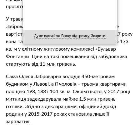
просять 350 тисяч доларів.
У травні 2018-го у доньки митниці Богдани
Заброварної з’явився новенький Porsche Cayenne
вартістю близько 5 млн гривень. Наприкінці 2017 року
Дуже вдячні за Вашу підтримку. Закрити!
вона також придбала київську квартиру площею 173
кв. м у елітному житловому комплексі «Бульвар
Фонтанів». Ціни на такі помешкання від забудовника
стартують від 11 млн гривень.
Сама Олеся Заброварна володіє 450-метровим
будинком у Львові, а її чоловік – трьома квартирами
площею 198, 183 і 104 кв. м. Окрім цього, у 2017 році
митниця задекдарувала майже 1,5 млн гривень
готівки. Згідно з деклараціями, офіційний дохід
родини у 2015-2017 роках становила лише її
зарплатня.