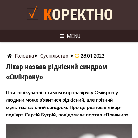
Skip
to
КОРЕКТНО
content
MENU
Головна
Суспільство
28.01.2022
Лікар назвав рідкісний синдром
«Омікрону»
При інфікуванні штамом коронавірусу Омікрон у
людини може з’явитися рідкісний, але грізний
мультизапальний синдром. Про це розповів лікар-
педіарт Сергій Бутрій, повідомляє портал «Правмир».