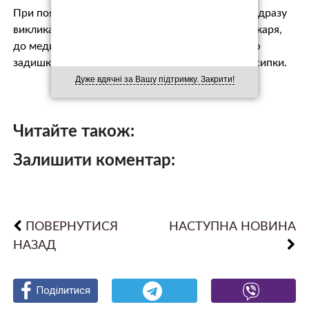
При появі симптомів застуди чи ГРВІ не варто відразу
викликати лікаря, зазначив експерт. На думку лікаря,
до медиків необхідно звертатися лише з появою
задишки, сплутаності свідомості та яскравої висипки.
Дуже вдячні за Вашу підтримку. Закрити!
Читайте також:
Залишити коментар:
ПОВЕРНУТИСЯ
НАСТУПНА НОВИНА
НАЗАД
Поділитися
Поділитися
Поділитися