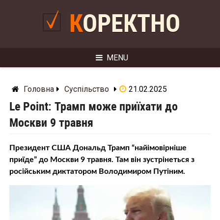
Skip
to
КОРЕКТНО
content
MENU
Головна
Суспільство
21.02.2025
Le Point: Трамп може приїхати до
Москви 9 травня
Президент США Дональд Трамп “найімовірніше
приїде” до Москви 9 травня. Там він зустрінеться з
російським диктатором Володимиром Путіним.