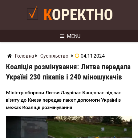
Skip
to
КОРЕКТНО
content
MENU
Головна
Суспільство
04.11.2024
Коаліція розмінування: Литва передала
Україні 230 пікапів і 240 міношукачів
Міністр оборони Литви Лаурінас Кащюнас під час
візиту до Києва передав пакет допомоги Україні в
межах Коаліції розмінування