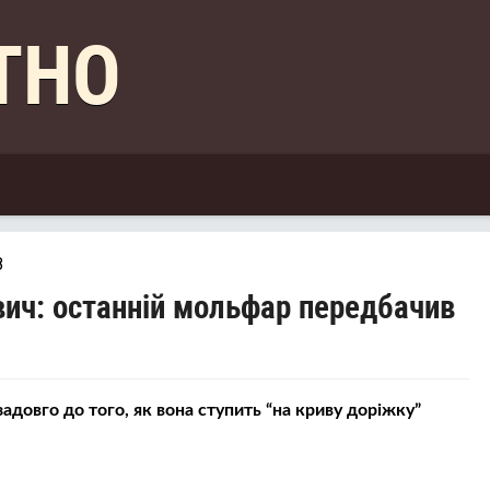
КТНО
8
вич: останній мольфар передбачив
адовго до того, як вона ступить “на криву доріжку”