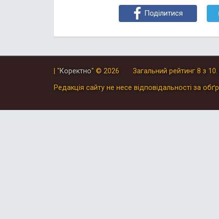
Поділитися
| "
Коректно
"
© 2026
Загальний рейтинг
8
з
10
Редакція сайту не несе відповідальності за обґр