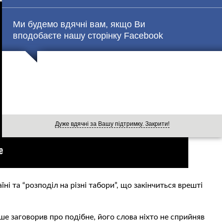
Ми будемо вдячні вам, якщо Ви
вподобаєте нашу сторінку Facebook
Дуже вдячні за Вашу підтримку. Закрити!
і та “розподіл на різні табори”, що закінчиться врешті
ше заговорив про подібне, його слова ніхто не сприйняв