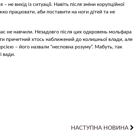
– не вихід із ситуації. Навіть після зміни корупційної
жко працювати, аби поставити на ноги дітей та не
 нас не навчили. Незадовго після цих одкровень мольфара
ути причетний хтось наближений до колишньої влади, але
рсією – його назвали “несповна розуму”. Мабуть, так
і вади.
НАСТУПНА НОВИНА