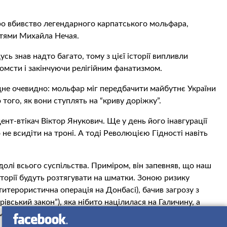
про вбивство легендарного карпатського мольфара,
остями Михайла Нечая.
ь знав надто багато, тому з цієї історії випливли
помсти і закінчуючи релігійним фанатизмом.
одне очевидно: мольфар міг передбачити майбутнє України
 того, як вони ступлять на “криву доріжку”.
нт-втікач Віктор Янукович. Ще у день його інавгурації
 не всидіти на троні. А тоді Революцією Гідності навіть
олі всього суспільства. Приміром, він запевняв, що наш
торії будуть розтягувати на шматки. Зоною ризику
титерористична операція на Донбасі), бачив загрозу з
івський закон”), яка нібито націлилася на Галичину, а
”, тобто Чехії.