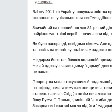
-
джерело.
Влітку 2011-го Україну шокувала звістка 
останнього і унікального за своїми здібн
Звичайний на перший погляд 81-річний дідус
найрізноманітніші версії – починаючи від 
Як було насправді, невідомо нікому. Але 
та навіть дати оцінку політикам задовго до
Не дарма його так боявся колишній президе
Нечай одразу сказав: цьому “царьку” довго
не пахло.
Пророцтва мага стосувалися й подальшої д
генофонд намагатимуться знищити, а тери
старець називав Схід ( а потім почалася ан
боку Румунії, Польщі (нинішній “антибандер
Закарпаття і взагалі могло відійти “мадярам