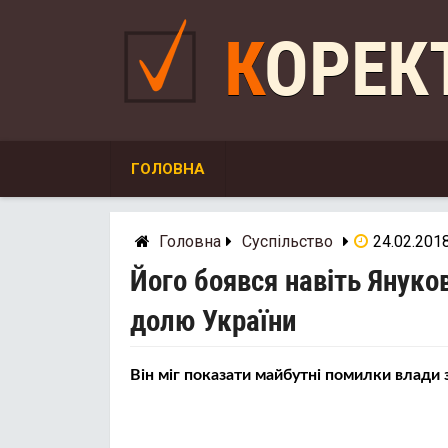
Skip
to
КОРЕ
content
ГОЛОВНА
Головна
Суспільство
24.02.201
Його боявся навіть Януко
долю України
Він міг показати майбутні помилки влади з