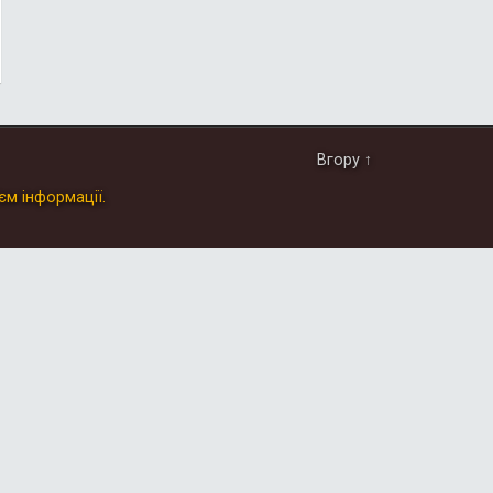
Вгору ↑
єм інформації.