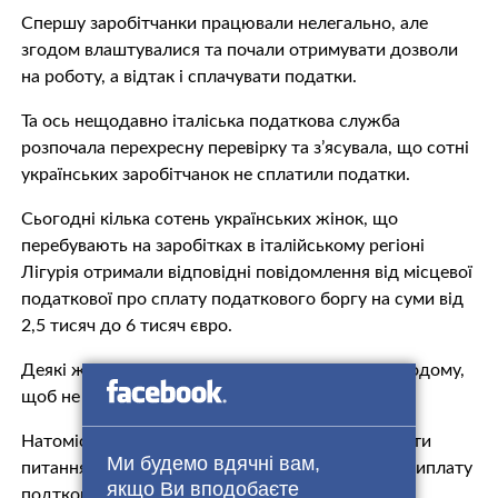
Спершу заробітчанки працювали нелегально, але
згодом влаштувалися та почали отримувати дозволи
на роботу, а відтак і сплачувати податки.
Та ось нещодавно італіська податкова служба
розпочала перехресну перевірку та з’ясувала, що сотні
українських заробітчанок не сплатили податки.
Сьогодні кілька сотень українських жінок, що
перебувають на заробітках в італійському регіоні
Лігурія отримали відповідні повідомлення від місцевої
податкової про сплату податкового боргу на суми від
2,5 тисяч до 6 тисяч євро.
Деякі жінки уже почали масово тікати з Італії додому,
щоб не повертати гроші податковій в Італії.
Натомість посол України в Італії взявся лобіювати
Ми будемо вдячні вам,
питання, щоб відстрочити або розтермінувати виплату
якщо Ви вподобаєте
подткового боргу для українських заробітчанок.