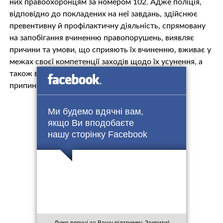
них правоохоронцям за номером 102. Адже поліція,
відповідно до покладених на неї завдань, здійснює
превентивну й профілактичну діяльність, спрямовану
на запобігання вчиненню правопорушень, виявляє
причини та умови, що сприяють їх вчиненню, вживає у
межах своєї компетенції заходів щодо їх усунення, а
також вживає заходів із метою виявлення та
припинення правопорушень тощо.
Ми будемо вдячні вам,
якщо Ви вподобаєте
нашу сторінку Facebook
Дуже вдячні за Вашу підтримку. Закрити!