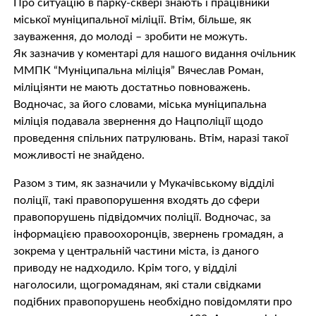
Про ситуацію в парку-сквері знають і працівники
міської муніципальної міліції. Втім, більше, як
зауваження, до молоді – зробити не можуть.
Як зазначив у коментарі для нашого видання очільник
ММПК “Муніципальна міліція” Вячеслав Роман,
міліціянти не мають достатньо повноважень.
Водночас, за його словами, міська муніципальна
міліція подавала звернення до Нацполіції щодо
проведення спільних патрулювань. Втім, наразі такої
можливості не знайдено.
Разом з тим, як зазначили у Мукачівському відділі
поліції, такі правопорушення входять до сфери
правопорушень підвідомчих поліції. Водночас, за
інформацією правоохоронців, звернень громадян, а
зокрема у центральній частини міста, із даного
приводу не надходило. Крім того, у відділі
наголосили, щогромадянам, які стали свідками
подібних правопорушень необхідно повідомляти про