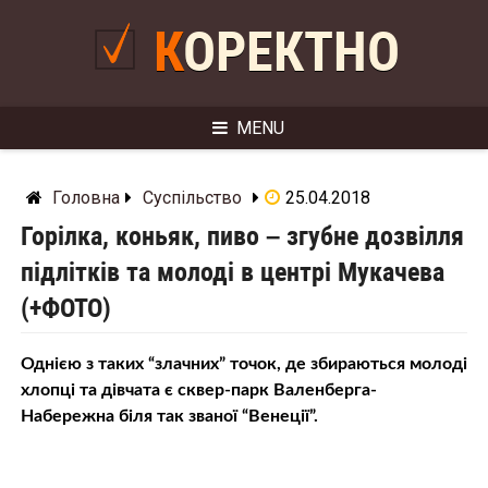
Skip
to
КОРЕКТНО
content
MENU
Головна
Суспільство
25.04.2018
Горілка, коньяк, пиво – згубне дозвілля
підлітків та молоді в центрі Мукачева
(+ФОТО)
Однією з таких “злачних” точок, де збираються молоді
хлопці та дівчата є сквер-парк Валенберга-
Набережна біля так званої “Венеції”.