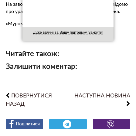
На заводі пролунало пʼять вибухів, попередньо відомо
про ураження двох будівель, розпочалася пожежа.
«Муромський п…
Дуже вдячні за Вашу підтримку. Закрити!
Читайте також:
Залишити коментар:
ПОВЕРНУТИСЯ
НАСТУПНА НОВИНА
НАЗАД
Поділитися
Поділитися
Поділитися