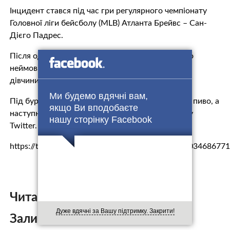
Інцидент стався під час гри регулярного чемпіонату
Головної ліги бейсболу (MLB) Атланта Брейвс – Сан-
Дієго Падрес.
Після однієї з невдалих подач снаряд полетів по
неймовірній траєкторії і потрапив чітко у стакан
дівчини.
Ми будемо вдячні вам,
Під бурхливі овації стадіону дівчина випила все пиво, а
якщо Ви вподобаєте
наступного дня ролик з інцидентом став хітом у
нашу сторінку Facebook
Twitter.
https://twitter.com/PetcoPark/status/10042163003468677
Читайте також:
Дуже вдячні за Вашу підтримку. Закрити!
Залишити коментар: