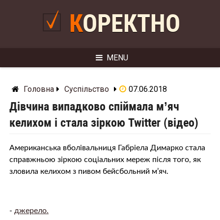
Skip
to
КОРЕКТНО
content
MENU
Головна
Суспільство
07.06.2018
Дівчина випадково спіймала м’яч
келихом і стала зіркою Twitter (відео)
Американська вболівальниця Габріела Димарко стала
справжньою зіркою соціальних мереж після того, як
зловила келихом з пивом бейсбольний м’яч.
-
джерело.