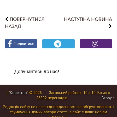
ПОВЕРНУТИСЯ
НАСТУПНА НОВИНА
НАЗАД
Поділитися
Поділитися
Поділитися
Долучайтесь до нас!
| "
Коректно
"
© 2026
Загальний рейтинг
10
з
10
.
Всього
26892
переглядів
Вгору ↑
Редакція сайту не несе відповідальності за обґрунтованість і
тлумачення думки автора статті, а сайт є лише носієм