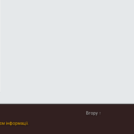
Вгору ↑
єм інформації.