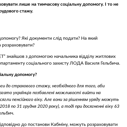
овувати лише на тимчасову соціальну допомогу. І то не
трудового стажу.
допомогу? Які документи слід подати? На який
 розраховувати?
.NET” знайшов з допомогою начальника відділу житлових
департаменту соціального захисту ЛОДА Василя Гельбича.
іальну допомогу?
и до страхового стажу, необхідного для того, аби
багато українців позбавлені можливості вийти на
сягли пенсійного віку. Але вони за рішенням уряду можуть
18 по 31 грудня 2020 року), а тоді при досягненні віку 63
ельбич.
відповідно до постанови Кабміну, можуть розраховувати