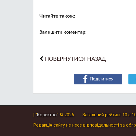
Читайте також:
Залишити коментар:
ПОВЕРНУТИСЯ НАЗАД
Поділитися
| "
Коректно
"
© 2026
Загальний рейтинг
10
з
1
Редакція сайту не несе відповідальності за обґр