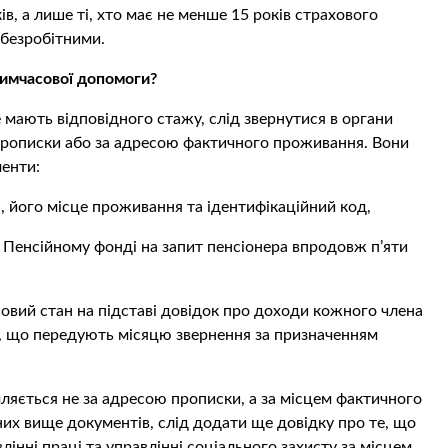
в, а лише ті, хто має не менше 15 років страхового
 безробітними.
тимчасової допомоги?
е мають відповідного стажу, слід звернутися в органи
 прописки або за адресою фактичного проживання. Вони
менти:
, його місце проживання та ідентифікаційний код,
в Пенсійному фонді на запит пенсіонера впродовж п’яти
овий стан на підставі довідок про доходи кожного члена
оку, що передують місяцю звернення за призначенням
ється не за адресою прописки, а за місцем фактичного
их вище документів, слід додати ще довідку про те, що
інні праці та управлінні соціального захисту за місцем