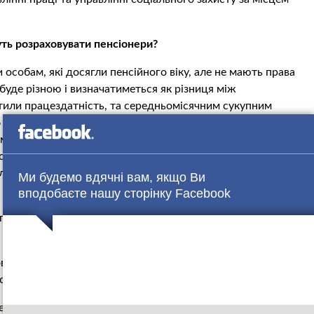
ть розраховувати пенсіонери?
особам, які досягли пенсійного віку, але не мають права
 буде різною і визначатиметься як різниця між
тили працездатність, та середньомісячним сукупним
6 місяців, але не більше 100% прожиткового мінімуму для
ісячний середній дохід на одну особу становить,
 становитиме 373 грн (1373-1000). Коли в людини дохід
ладу 500 грн, тоді соціальна допомога становитиме 873
Ми будемо вдячні вам, якщо Ви
вподобаєте нашу сторінку Facebook
лат пенсіонерам у 2018 році становить: з 1 січня 2018р.
 з 1 грудня 2018 року – 1497 грн.
водиться кожні півроку з урахуванням змін майнового
ходу одержувача допомоги.
ься на рахунок у банку чи виплачується через