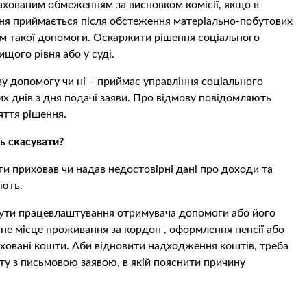
хованим обмеженням за висновком комісії, якщо в
шення приймається після обстеження матеріально-побутових
ям такої допомоги. Оскаржити рішення соціального
ищого рівня або у суді.
у допомогу чи ні – приймає управління соціального
х днів з дня подачі заяви. Про відмову повідомляють
яття рішення.
ь скасувати?
и приховав чи надав недостовірні дані про доходи та
ують.
ути працевлаштування отримувача допомоги або його
йне місце проживання за кордон , оформлення пенсії або
аховані кошти. Аби відновити надходження коштів, треба
сту з письмовою заявою, в якій пояснити причину