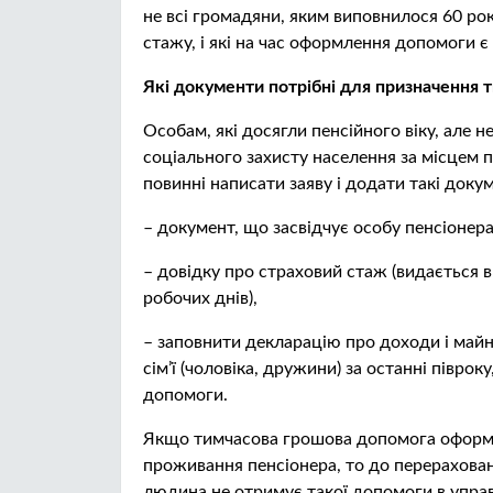
не всі громадяни, яким виповнилося 60 рокі
стажу, і які на час оформлення допомоги є
Які документи потрібні для призначення 
Особам, які досягли пенсійного віку, але н
соціального захисту населення за місцем
повинні написати заяву і додати такі доку
– документ, що засвідчує особу пенсіонера
– довідку про страховий стаж (видається 
робочих днів),
– заповнити декларацію про доходи і майн
сім’ї (чоловіка, дружини) за останні півр
допомоги.
Якщо тимчасова грошова допомога оформля
проживання пенсіонера, то до перерахован
людина не отримує такої допомоги в управл