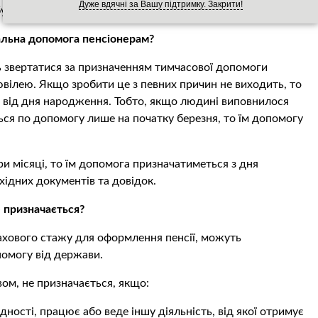
Дуже вдячні за Вашу підтримку. Закрити!
обу отримання виплат вибирає отримувач допомоги.
іальна допомога пенсіонерам?
ь звертатися за призначенням тимчасової допомоги
ювілею. Якщо зробити це з певних причин не виходить, то
 від дня народження. Тобто, якщо людині виповнилося
еться по допомогу лише на початку березня, то їм допомогу
ри місяці, то їм допомога призначатиметься з дня
бхідних документів та довідок.
 призначається?
рахового стажу для оформлення пенсії, можуть
помогу від держави.
вом, не призначається, якщо:
дності, працює або веде іншу діяльність, від якої отримує