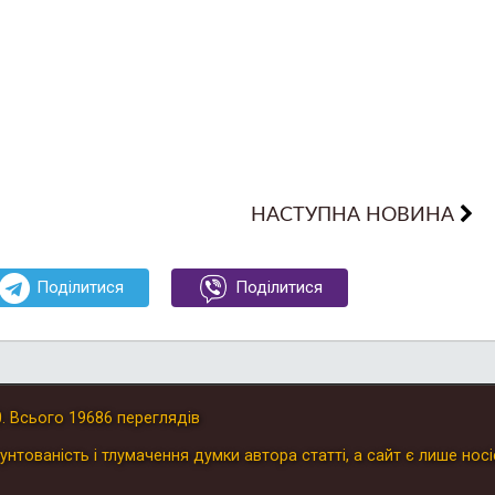
НАСТУПНА НОВИНА
Поділитися
Поділитися
0
.
Всього
19686
переглядів
унтованість і тлумачення думки автора статті, а сайт є лише носі