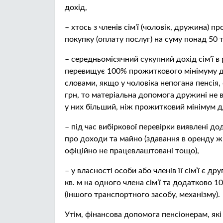
дохід,
– хтось з членів сім’ї (чоловік, дружина)
покупку (оплату послуг) на суму понад 50 т
– середньомісячний сукупний дохід сім’ї в
перевищує 100% прожиткового мінімуму дл
словами, якщо у чоловіка непогана пенсія, с
грн, то матеріальна допомога дружині не 
у них більший, ніж прожитковий мінімум дл
– під час вибіркової перевірки виявлені до
про доходи та майно (здавання в оренду жит
офіційно не працевлаштовані тощо),
– у власності особи або членів її сім’ї є д
кв. м на одного члена сім’ї та додатково 1
(іншого транспортного засобу, механізму).
Утім, фінансова допомога пенсіонерам, як