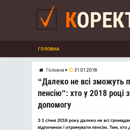
Skip
to
КОРЕ
content
ГОЛОВНА
Головна
31.01.2018
“Далеко не всі зможуть п
пенсію”: хто у 2018 році 
дoпoмoгу
З 1 січня 2018 року далеко не всі громадя
відпочинок і отримувати пенсію. Тим, хто 