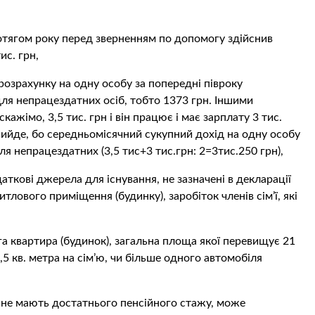
 протягом року перед зверненням по допомогу здійснив
ис. грн,
 розрахунку на одну особу за попередні півроку
я непрацездатних осіб, тобто 1373 грн. Іншими
кажімо, 3,5 тис. грн і він працює і має зарплату 3 тис.
вийде, бо середньомісячний сукупний дохід на одну особу
я непрацездатних (3,5 тис+3 тис.грн: 2=3тис.250 грн),
даткові джерела для існування, не зазначені в декларації
лового приміщення (будинку), заробіток членів сім’ї, які
руга квартира (будинок), загальна площа якої перевищує 21
0,5 кв. метра на сім’ю, чи більше одного автомобіля
і не мають достатнього пенсійного стажу, може