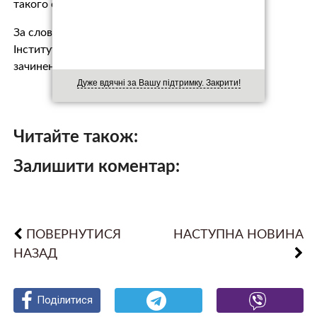
такого сценарію.
За словами старшого наукового співробітника
Інституту Брукінгса Ендрю Йо, “обговорення за
зачиненим…
Дуже вдячні за Вашу підтримку. Закрити!
Читайте також:
Залишити коментар:
ПОВЕРНУТИСЯ
НАСТУПНА НОВИНА
НАЗАД
Поділитися