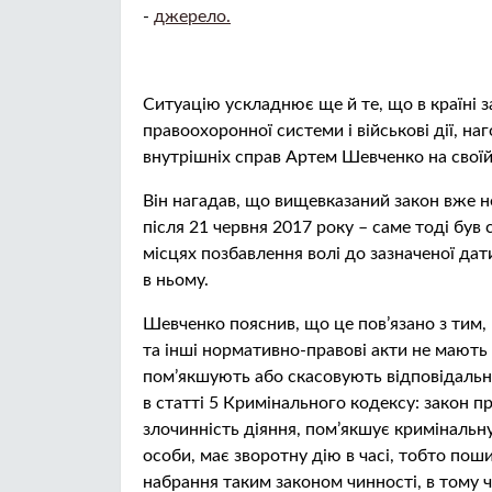
-
джерело.
Ситуацію ускладнює ще й те, що в країні 
правоохоронної системи і військові дії, 
внутрішніх справ Артем Шевченко на своїй 
Він нагадав, що вищевказаний закон вже не
після 21 червня 2017 року – саме тоді був
місцях позбавлення волі до зазначеної д
в ньому.
Шевченко пояснив, що це пов’язано з тим,
та інші нормативно-правові акти не мають з
пом’якшують або скасовують відповідальні
в статті 5 Кримінального кодексу: закон п
злочинність діяння, пом’якшує кримінальн
особи, має зворотну дію в часі, тобто поши
набрання таким законом чинності, в тому чи