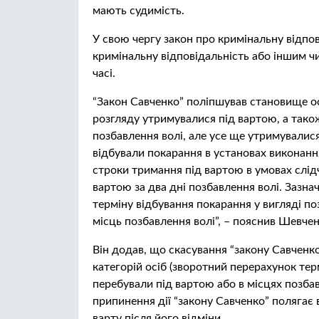
мають судимість.
У свою чергу закон про кримінальну відпо
кримінальну відповідальність або іншим чи
часі.
“Закон Савченко” поліпшував становище ос
розгляду утримувалися під вартою, а тако
позбавлення волі, але усе ще утримувалися 
відбували покарання в установах виконанн
строки тримання під вартою в умовах слід
вартою за два дні позбавлення волі. Зазна
терміну відбування покарання у вигляді поз
місць позбавлення волі”, – пояснив Шевчен
Він додав, що скасування “закону Савченк
категорій осіб (зворотний перерахунок терм
перебували під вартою або в місцях позбав
припинення дії “закону Савченко” полягає в 
варту після його відміни.