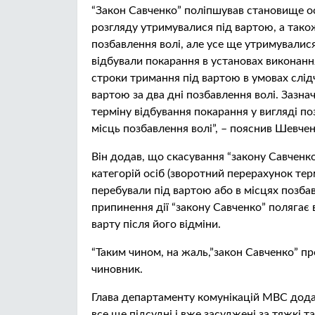
“Закон Савченко” поліпшував становище ос
розгляду утримувалися під вартою, а тако
позбавлення волі, але усе ще утримувалися 
відбували покарання в установах виконанн
строки тримання під вартою в умовах слід
вартою за два дні позбавлення волі. Зазна
терміну відбування покарання у вигляді поз
місць позбавлення волі”, – пояснив Шевчен
Він додав, що скасування “закону Савченк
категорій осіб (зворотний перерахунок терм
перебували під вартою або в місцях позбав
припинення дії “закону Савченко” полягає в 
варту після його відміни.
“Таким чином, на жаль,”закон Савченко” пр
чиновник.
Глава департаменту комунікацій МВС додав,
все ще підсудні і вже засуджені за тяжкі т