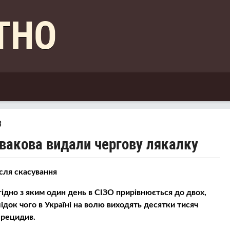
КТНО
8
Авакова видали чергову лякалку
сля скасування
гідно з яким один день в СІЗО прирівнюється до двох,
ідок чого в Україні на волю виходять десятки тисяч
 рецидив.