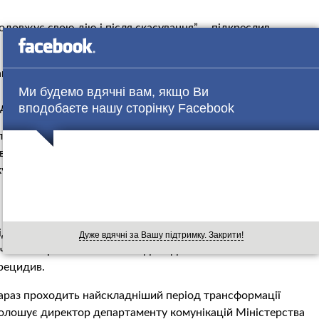
одовжує свою дію і після скасування”, – підкреслив
 що досі і назавжди (до внесення змін до Конституції)
а особливо тяжкі злочини, що потрапили під варту і до, і
Ми будемо вдячні вам, якщо Ви
вподобаєте нашу сторінку Facebook
родовжують виходити на волю за нормою “день за два”.
яти із законодавства, крім як через зміну Конституції,
 нашій країні. Зрозумійте, що Національна поліція
ку і назавжди стикається з надзвичайно великою
міст і сіл. Вони часто йдуть на рецидив”, – підсумував
гідно з яким один день в СІЗО прирівнюється до двох, вже
Дуже вдячні за Вашу підтримку. Закрити!
 чого в Україні на волю виходять десятки тисяч
 рецидив.
зараз проходить найскладніший період трансформації
наголошує директор департаменту комунікацій Міністерства