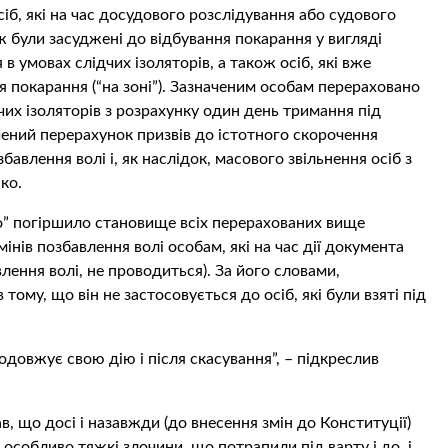
іб, які на час досудового розслідування або судового
ж були засуджені до відбування покарання у вигляді
в умовах слідчих ізоляторів, а також осіб, які вже
я покарання (“на зоні”). Зазначеним особам перераховано
чих ізоляторів з розрахунку один день тримання під
чений перерахунок призвів до істотного скорочення
бавлення волі і, як наслідок, масового звільнення осіб з
ко.
о” погіршило становище всіх перерахованих вище
інів позбавлення волі особам, які на час дії документа
лення волі, не проводиться). За його словами,
тому, що він не застосовується до осіб, які були взяті під
одовжує свою дію і після скасування”, – підкреслив
 що досі і назавжди (до внесення змін до Конституції)
а особливо тяжкі злочини, що потрапили під варту і до, і