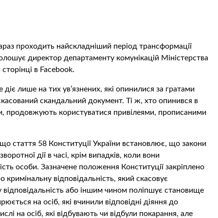
зараз проходить найскладніший період трансформації
наголошує директор департаменту комунікацій Міністерства
сторінці в Facebook.
 діє лише на тих ув’язнених, які опинилися за гратами
 скасований скандальний документ. Ті ж, хто опинився в
ати, продовжують користуватися привілеями, прописаними
 що стаття 58 Конституції України встановлює, що закони
воротної дії в часі, крім випадків, коли вони
сть особи. Зазначене положення Конституції закріплено
ро кримінальну відповідальність, який скасовує
у відповідальність або іншим чином поліпшує становище
рюється на осіб, які вчинили відповідні діяння до
слі на осіб, які відбувають чи відбули покарання, але