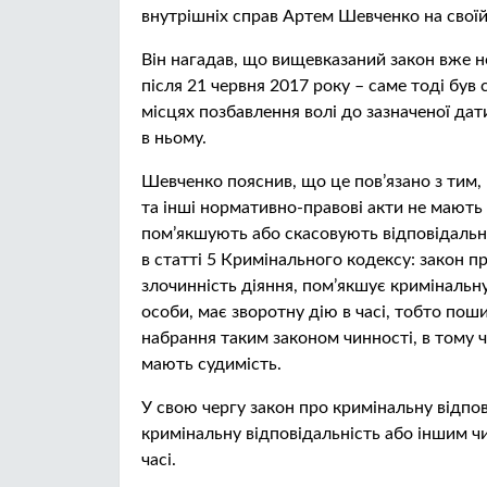
внутрішніх справ Артем Шевченко на своїй 
Він нагадав, що вищевказаний закон вже не
після 21 червня 2017 року – саме тоді був
місцях позбавлення волі до зазначеної д
в ньому.
Шевченко пояснив, що це пов’язано з тим,
та інші нормативно-правові акти не мають з
пом’якшують або скасовують відповідальні
в статті 5 Кримінального кодексу: закон п
злочинність діяння, пом’якшує кримінальн
особи, має зворотну дію в часі, тобто поши
набрання таким законом чинності, в тому чи
мають судимість.
У свою чергу закон про кримінальну відпо
кримінальну відповідальність або іншим чи
часі.