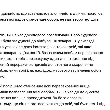
відальність, що встановлює злочинність діяння, посилює
ном погіршує становище особи, не має зворотної дії в
іб, які на час досудового розслідування або судового
ж були засуджені до відбування покарання у вигляді
в умовах слідчих ізоляторів, а також осіб, які вже
я покарання (“на зоні”). Зазначеним особам перераховано
чих ізоляторів з розрахунку один день тримання під
чений перерахунок призвів до істотного скорочення
бавлення волі і, як наслідок, масового звільнення осіб з
ко.
о” погіршило становище всіх перерахованих вище
інів позбавлення волі особам, які на час дії документа
лення волі, не проводиться). За його словами,
тому, що він не застосовується до осіб, які були взяті під