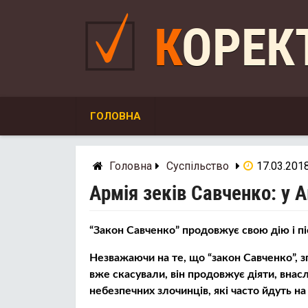
Skip
to
КОРЕ
content
ГОЛОВНА
Головна
Суспільство
17.03.201
Армія зеків Савченко: у 
“Закон Савченко” продовжує свою дію і пі
Незважаючи на те, що “закон Савченко”, з
вже скасували, він продовжує діяти, внасл
небезпечних злочинців, які часто йдуть на