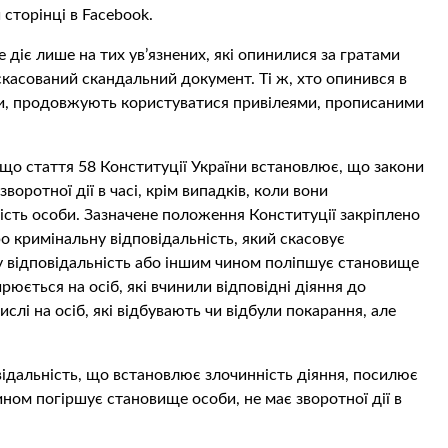
сторінці в Facebook.
 діє лише на тих ув’язнених, які опинилися за гратами
 скасований скандальний документ. Ті ж, хто опинився в
ати, продовжують користуватися привілеями, прописаними
 що стаття 58 Конституції України встановлює, що закони
воротної дії в часі, крім випадків, коли вони
сть особи. Зазначене положення Конституції закріплено
ро кримінальну відповідальність, який скасовує
у відповідальність або іншим чином поліпшує становище
рюється на осіб, які вчинили відповідні діяння до
слі на осіб, які відбувають чи відбули покарання, але
відальність, що встановлює злочинність діяння, посилює
ном погіршує становище особи, не має зворотної дії в