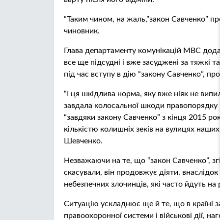
“Таким чином, на жаль,”закон Савченко” пр
чиновник.
Глава департаменту комунікацій МВС додав,
все ще підсудні і вже засуджені за тяжкі т
під час вступу в дію “закону Савченко”, п
“І ця шкідлива норма, яку вже ніяк не випил
завдала колосальної шкоди правопорядку в
“завдяки закону Савченко” з кінця 2015 ро
кількістю колишніх зеків на вулицях наших 
Шевченко.
Незважаючи на те, що “закон Савченко”, з
скасували, він продовжує діяти, внаслідок
небезпечних злочинців, які часто йдуть на
Ситуацію ускладнює ще й те, що в країні 
правоохоронної системи і військові дії, 