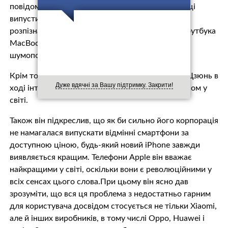
повідомлялося, що компанія планує в цьому році
випустити кілька нових гаджетів з функцією
розпізнавання осіб Face ID, бюджетну версію ноутбука
MacBook, а також бездротові навушники з
шумопоглинаючою функцією.
Крім того раніше керівник компанії Xiaomi Лей Цзюнь в
Дуже вдячні за Вашу підтримку. Закрити!
ході інтерв’ю назвав iPhone X кращим смартфоном у
світі.
Також він підкреслив, що як би сильно його корпорація
не намагалася випускати відмінні смартфони за
доступною ціною, будь-який новий iPhone завжди
виявляється кращим. Телефони Apple він вважає
найкращими у світі, оскільки вони є революційними у
всіх сенсах цього слова.При цьому він ясно дав
зрозуміти, що вся ця проблема з недостатньо гарним
для користувача досвідом стосується не тільки Xiaomi,
але й інших виробників, в тому числі Oppo, Huawei і