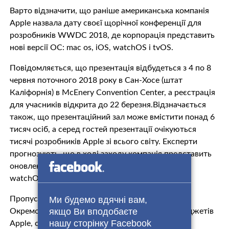
Варто відзначити, що раніше американська компанія
Apple назвала дату своєї щорічної конференції для
розробників WWDC 2018, де корпорація представить
нові версії ОС: mac os, iOS, watchOS і tvOS.
Повідомляється, що презентація відбудеться з 4 по 8
червня поточного 2018 року в Сан-Хосе (штат
Каліфорнія) в McEnery Convention Center, а реєстрація
для учасників відкрита до 22 березня.Відзначається
також, що презентаційний зал може вмістити понад 6
тисяч осіб, а серед гостей презентації очікуються
тисячі розробників Apple зі всього світу. Експерти
прогнозують, що в ході заходу компанія представить
оновлені версії операційних систем macOS, iOS,
watchOS і tvOS.
Пропустить через 9
Ми будемо вдячні вам,
якщо Ви вподобаєте
Окремо фахівці очікують презентацію нових гаджетів
нашу сторінку Facebook
Apple, серед них планшети та ноутбуки. Раніше