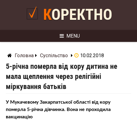
Skip
to
КОРЕКТНО
content
MENU
Головна
Суспільство
10.02.2018
5-річна померла від кору дитина не
мала щеплення через релігійні
міркування батьків
У Мукачевому Закарпатської області від кору
померла 5-річна дівчинка. Вона не проходила
вакцинацію