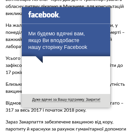
обласну дитячу лікарню в Мукачеве, для консультацій
викликали лікарів із Києва.
На жаль, усі зусилля медиків виявилися марними, у
понеділок увечері дівчинка померла. Причина смерті –
Ми будемо вдячні вам,
важкий перебіг кору, цей діагноз підтверджений
якщо Ви вподобаєте
нашу сторінку Facebook
лабораторно.
Усього з початку року в Закарпатській області
зафіксовано 715 випадків кору, із них 566 – це діти до
17 років.
Близько 70% хворих не були щеплені через відсутність
вакцини.
Дуже вдячні за Вашу підтримку. Закрити!
Відмов батьків від щеплень дітей відносно небагато –
317 за весь 2017 і початок 2018 року.
Зараз Закарпаття забезпечене вакциною від кору,
паротиту й краснухи за рахунок гуманітарної допомоги