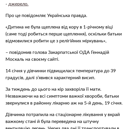
-
джерело.
Про це повідомляє Українська правда.
«Дитина не була щеплена від кору в 1-річному віці
(саме тоді робиться перше щеплення), оскільки батьки
відмовилися робити це з релігійних міркувань»,
– повідомив голова Закарпатської ОДА Геннадій
Москаль на своєму сайті.
14 січня у дівчинки підвищилася температура до 39
градусів, далі з’явився характерний висип.
За тиждень до цього на кір захворіла її мати.
Незважаючи на всі симптоми важкої хвороби, батьки
звернулися в районну лікарню аж на 5-й день, 19 січня.
Дівчинка потрапила на стаціонарне лікування у вкрай
важкому стані й була переведена на штучну
вентиляцію легень. Через два дні її транспортували в